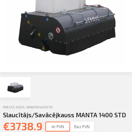
Profila informācija
Sazināties
Iziet
PIETEIKTIES
PRECES KODS: MANTA1400STD
Slaucītājs/Savācējkauss MANTA 1400 STD
€
3738.9
Ar PVN
Bez PVN