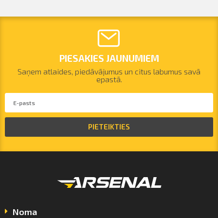
PIESAKIES JAUNUMIEM
Saņem atlaides, piedāvājumus un citus labumus savā
epastā.
PIETEIKTIES
Noma