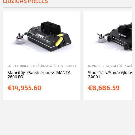
LĪDZĪGAS PRECES
JAUNA TEHNIKA
,
SLAUCĪTĀJI/SAVĀCĒJKAUSI
,
TRAKTORTEHNIKAS UZKARES UN APRĪKOJUMS
JAUNA TEHNIKA
,
SLAUCĪTĀJI/SAVĀC
Slaucītājs/Savācējkauss MANTA
Slaucītājs/Savācējkau
2600 FG
2400 L
€14,955.60
€8,686.59