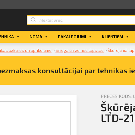
EHNIKA
NOMA
PAKALPOJUMI
KLIENTIEM
ikas uzkares un aprīkojums
>
Sniega un zemes lāpstas
>
Šķūrējamā lāp
bezmaksas konsultācijai par tehnikas i
PRECES KODS: 
Šķūrēj
ā lāpsta
LTD-2