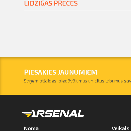
LĪDZĪGAS PRECES
PIESAKIES JAUNUMIEM
Saņem atlaides, piedāvājumus un citus labumus sav
Noma
Veikals