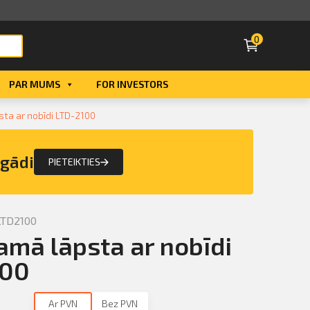
0
PAR MUMS
FOR INVESTORS
Smart ID
sta ar nobīdi LTD-2100
eParaksts
egādi
PIETEIKTIES
eParaksts mobile
LTD2100
amā lāpsta ar nobīdi
100
Ar PVN
Bez PVN