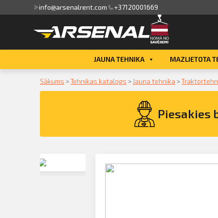
info@arsenalrent.com
+37120001669
skats
JAUNA TEHNIKA
MAZLIETOTA T
ini, pavadzīmes
Sākums
>
Tehnikas katalogs
>
Jauna tehnika
>
Traktortehn
i, atlikumi objektos
Piesakies 
dāvājumi
sājumu saraksts
dītlimita bilance
Pieteikties konsultācijai par Šķūrējam
ar nobīdi LTD-2100 iegādi
nvaras