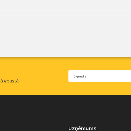
ā epastā.
Uzņēmums