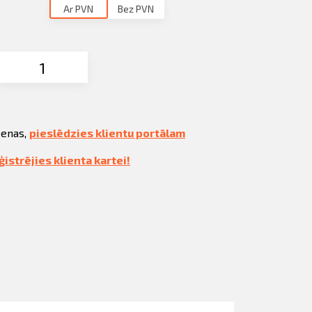
Ar PVN
Bez PVN
cenas,
pieslēdzies klientu portālam
ģistrējies klienta kartei!