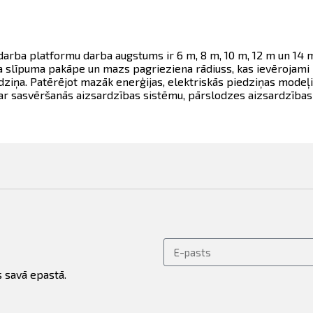
arba platformu darba augstums ir 6 m, 8 m, 10 m, 12 m un 14 m.
ga slīpuma pakāpe un mazs pagrieziena rādiuss, kas ievērojami pa
edziņa. Patērējot mazāk enerģijas, elektriskās piedziņas modeļi
 ar sasvēršanās aizsardzības sistēmu, pārslodzes aizsardzības
 savā epastā.