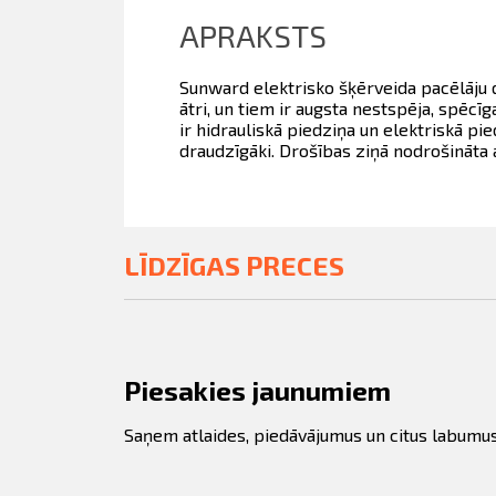
APRAKSTS
Sunward elektrisko šķērveida pacēlāju d
ātri, un tiem ir augsta nestspēja, spēcī
ir hidrauliskā piedziņa un elektriskā pi
draudzīgāki. Drošības ziņā nodrošināta
LĪDZĪGAS PRECES
Piesakies jaunumiem
Saņem atlaides, piedāvājumus un citus labumus