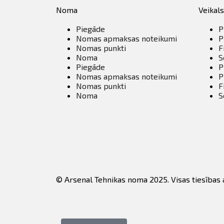
Noma
Veikals
Piegāde
P
Nomas apmaksas noteikumi
P
Nomas punkti
F
Noma
S
Piegāde
P
Nomas apmaksas noteikumi
P
Nomas punkti
F
Noma
S
© Arsenal Tehnikas noma 2025. Visas tiesības 