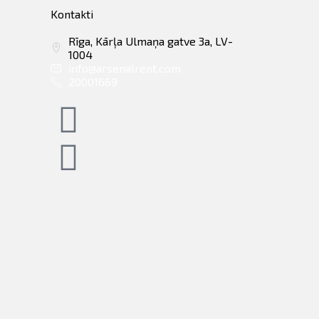
Kontakti
Rīga, Kārļa Ulmaņa gatve 3a, LV-
1004
info@arsenalrent.com
20001669