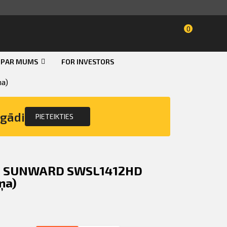
0
PAR MUMS
FOR INVESTORS
Smart ID
ņa)
eParaksts
egādi
PIETEIKTIES
eParaksts mobile
ājs SUNWARD SWSL1412HD
ņa)