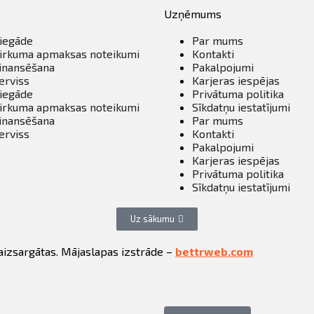
Uzņēmums
iegāde
Par mums
irkuma apmaksas noteikumi
Kontakti
inansēšana
Pakalpojumi
erviss
Karjeras iespējas
iegāde
Privātuma politika
irkuma apmaksas noteikumi
Sīkdatņu iestatījumi
inansēšana
Par mums
erviss
Kontakti
Pakalpojumi
Karjeras iespējas
Privātuma politika
Sīkdatņu iestatījumi
Uz sākumu
aizsargātas. Mājaslapas izstrāde –
bettrweb.com