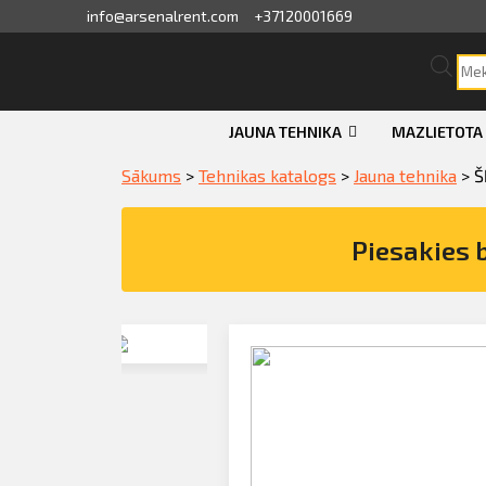
info@arsenalrent.com
+37120001669
skats
JAUNA TEHNIKA
MAZLIETOTA
ini, pavadzīmes
Sākums
>
Tehnikas katalogs
>
Jauna tehnika
>
Š
i, atlikumi objektos
Piesakies 
dāvājumi
sājumu saraksts
Pieteikties konsultācijai par Šķērve
dītlimita bilance
SUNWARD SWSL1412HD (hidrauliskā
iegādi
nvaras