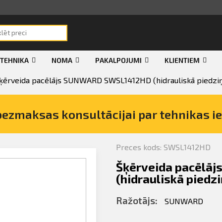
 TEHNIKA
NOMA
PAKALPOJUMI
KLIENTIEM
ķērveida pacēlājs SUNWARD SWSL1412HD (hidrauliskā piedzi
bezmaksas konsultācijai par tehnikas i
Preces kods: SWSL1412HD
Šķērveida pacēl
ida pacēlājs
(hidrauliskā piedzi
 piedziņa)
Ražotājs:
SUNWARD