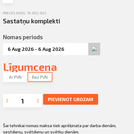
Profila informācija
PRECES KODS: 19-902-901
PIETEIKTIES
Sazināties
Sastatņu komplekti
Iziet
Nomas periods
Līgumcena
Ar PVN
Bez PVN
PIEVIENOT GROZAM
Šai tehnikai nomas maksa tiek aprēķinata par darba dienām,
sestdienu, svētdienu un svētku dienām.