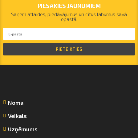
PIESAKIES JAUNUMIEM
Saņem atlaides, piedāvājumus un citus labumus savā
epastā.
PIETEIKTIES
Noma
Veikals
Uzņēmums