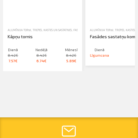
ALUMĪNIJA TORŅI, TREPES, KASTES UN SASTATNES
,
FASĀDES SASTATNES
ALUMĪNIJA TORŅI, TREPES, KASTES U
,
NOMA
Kāpņu tornis
Fasādes sastatņu komp
Dienā
Nedēļā
Mēnesī
Dienā
8.42€
8.42€
8.42€
Līgumcena
7.57€
6.74€
5.89€