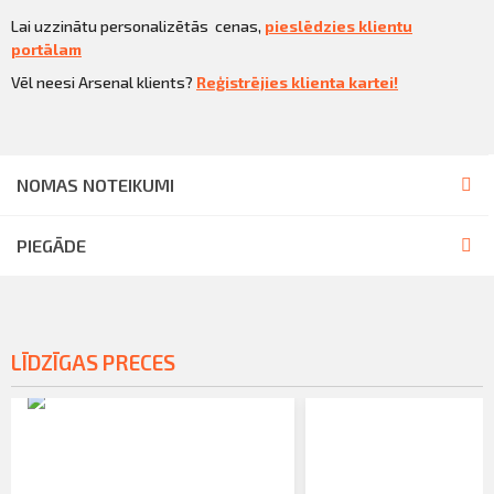
Lai uzzinātu personalizētās cenas,
pieslēdzies klientu
portālam
Vēl neesi Arsenal klients?
Reģistrējies klienta kartei!
NOMAS NOTEIKUMI
PIEGĀDE
LĪDZĪGAS PRECES