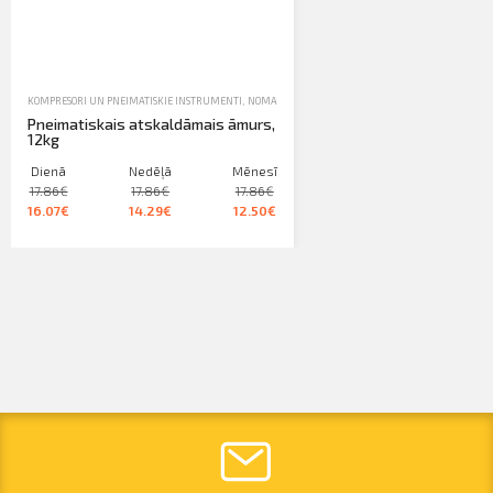
KOMPRESORI UN PNEIMATISKIE INSTRUMENTI
,
NOMA
,
PNEIMATISKIE ĀMURI
Pneimatiskais atskaldāmais āmurs,
12kg
Dienā
Nedēļā
Mēnesī
17.86€
17.86€
17.86€
16.07€
14.29€
12.50€