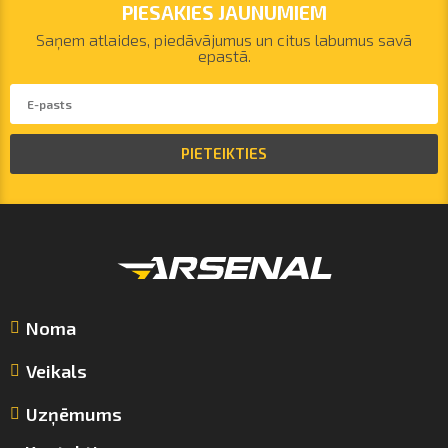
PIESAKIES JAUNUMIEM
Saņem atlaides, piedāvājumus un citus labumus savā
epastā.
PIETEIKTIES
Noma
Veikals
Uzņēmums