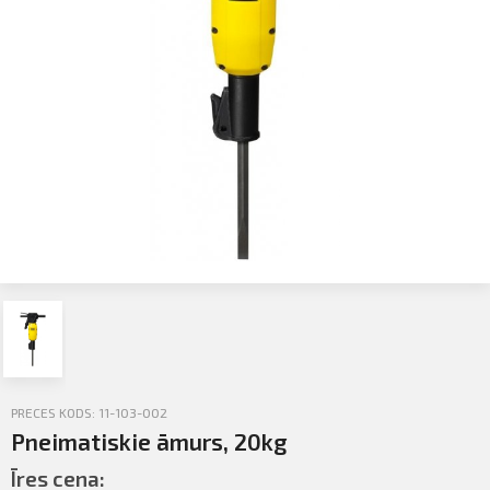
Profila informācija
PIETEIKTIES
Sazināties
Iziet
PRECES KODS: 11-103-002
Pneimatiskie āmurs, 20kg
Īres cena: