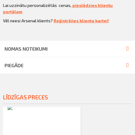
Lai uzzinātu personalizētās cenas,
pieslēdzies klientu
portālam
Vēl neesi Arsenal klients?
Reģistrējies klienta kartei!
NOMAS NOTEIKUMI
PIEGĀDE
LĪDZĪGAS PRECES