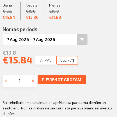
Dienā
Nedēļā
Mēnesī
€
19.8
€
19.8
€
19.8
€
15.84
€
13.86
€
11.88
Nomas periods
€
19.8
€
15.84
Ar PVN
Bez PVN
PIEVIENOT GROZAM
Šai tehnikai nomas maksa tiek aprēķinata par darba dienām un
sestdienu. Nomas maksa netiek rēķināta par svētdienu un svētku
dienām.