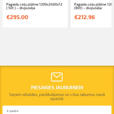
Pagaidu ceļu plātne 1200x2400x12
Pagaidu ceļu plātne 12
( 50t ) – divpusēja
(80t) – divpusēja
€295.00
€212.96
PIESAKIES JAUNUMIEM
Saņem atlaides, piedāvājumus un citus labumus savā
epastā.