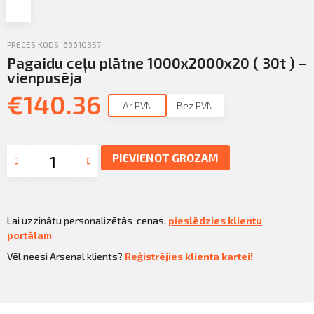
Profila informācija
Sazināties
PRECES KODS: 66610357
Pagaidu ceļu plātne 1000x2000x20 ( 30t ) –
PIETEIKTIES
Iziet
vienpusēja
€
140.36
Ar PVN
Bez PVN
PIEVIENOT GROZAM
Lai uzzinātu personalizētās cenas,
pieslēdzies klientu
portālam
Vēl neesi Arsenal klients?
Reģistrējies klienta kartei!