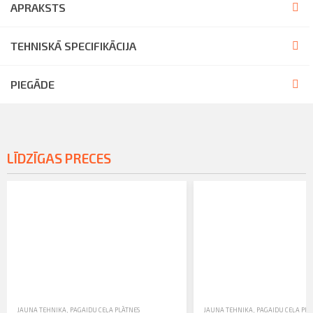
APRAKSTS
TEHNISKĀ SPECIFIKĀCIJA
PIEGĀDE
LĪDZĪGAS PRECES
JAUNA TEHNIKA
,
PAGAIDU CEĻA PLĀTNES
JAUNA TEHNIKA
,
PAGAIDU CEĻA PLĀ