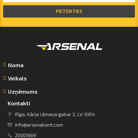
PIETEIKTIES
Noma
Veikals
Uzņēmums
Kontakti
Rīga, Kārļa Ulmaņa gatve 3, LV-1004
info@arsenalrent.com
info@arsenalrent.com
20001669
+37120001669