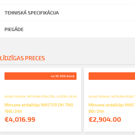
TEHNISKĀ SPECIFIKĀCIJA
PIEGĀDE
LĪDZĪGAS PRECES
no 16.90€ dienā
JAUNA TEHNIKA
,
MITRUMA ATDALĪTĀJI
,
SILDĪTĀJI UN MITRUMA SAVĀCĒJI
JAUNA TEHNIKA
,
MITRUMA ATDALĪT
Mitruma atdalītājs MASTER DH 7160
Mitruma atdalītājs MAS
166l/24h
80l/24h
€4,016.99
€2,904.00