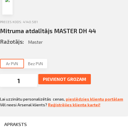
Profila informācija
Sazināties
PRECES KODS: 4140.581
PIETEIKTIES
Mitruma atdalītājs MASTER DH 44
Iziet
Ražotājs:
Master
Ar PVN
Bez PVN
PIEVIENOT GROZAM
Mitruma
atdalītājs
MASTER
DH
Lai uzzinātu personalizētās cenas,
pieslēdzies klientu portālam
44
daudzums
Vēl neesi Arsenal klients?
Reģistrējies klienta kartei!
APRAKSTS