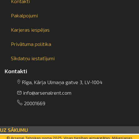
Kontakti
Pakalpojumi
Karjeras iespējas
info@arsenalrent.com
Privātuma politika
Sīkdatņu iestatījumi
+37120001669
Kontakti
Rīga, Kārļa Ulmaņa gatve 3, LV-1004
Lietuva
Latvija
Igaunija
info@arsenalrent.com
20001669
UZ SĀKUMU
© Arsenal Tehnikas noma 2025. Visas tiesības aizsargātas. Mājaslapas