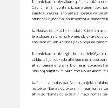
Nomniekam ir pienākums pēc inventāra noma
Gadījumā, ja inventārs iznomātājam tiek nod
saistošu rēķinu. Iznomātājs nosaka darba s
stundām ir jāapmaksā izmantotie remonta ma
Ja Nomas objekts tiek nodots Klientam ar pil
Ja atdošanas brīdī šī Nomas objekta degviel
saskaņā ar Sabiedrības pakalpojumu cenām, k
Nomniekam ir aizliegts, bez iepriekšējas rak
stiklu, lūžņu, jebkādu atkritumu un riepu pā
atjaunojamā enerģija, biomasa, jebkādas ķīm
pārkāpj augstāk minēto, tad Nomniekam ir p
Ja Puses vienojas par Nomas objekta minimā
noteiktā Nomas objekta minimālā nomas term
atlikušo Nomas objekta minimālo nomas ter