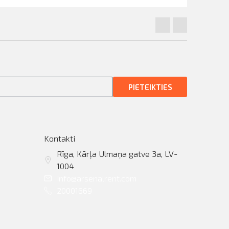
PIETEIKTIES
Kontakti
Rīga, Kārļa Ulmaņa gatve 3a, LV-
1004
info@arsenalrent.com
20001669