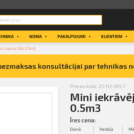
EHNIKA
NOMA
PAKALPOJUMI
KLIENTIEM
,5t, kauss līdz 0.5m3
bezmaksas konsultācijai par tehnikas 
Preces kods: 25-112-001/1
Mini iekrāvēj
vējs līdz
0.5m3
Īres cena:
Dienā
Nedēļā
Mē