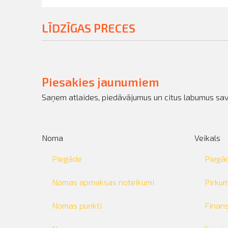
LĪDZĪGAS PRECES
Piesakies jaunumiem
Saņem atlaides, piedāvājumus un citus labumus sav
Noma
Veikals
Piegāde
Piegā
Nomas apmaksas noteikumi
Pirku
Nomas punkti
Finan