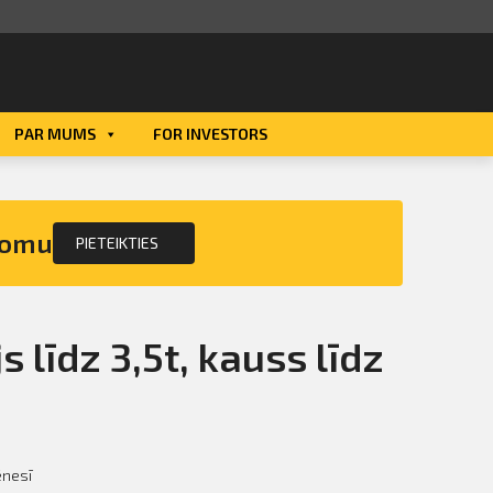
PAR MUMS
FOR INVESTORS
Smart ID
eParaksts
nomu
PIETEIKTIES
eParaksts mobile
s līdz 3,5t, kauss līdz
nesī