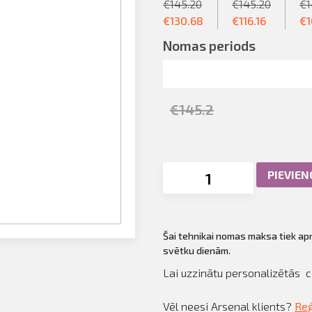
€
145.20
€
145.20
€
1
€
130.68
€
116.16
€
1
Nomas periods
€
145.2
PIEVIE
Šai tehnikai nomas maksa tiek ap
svētku dienām.
Lai uzzinātu personalizētās 
Vēl neesi Arsenal klients?
Reģ