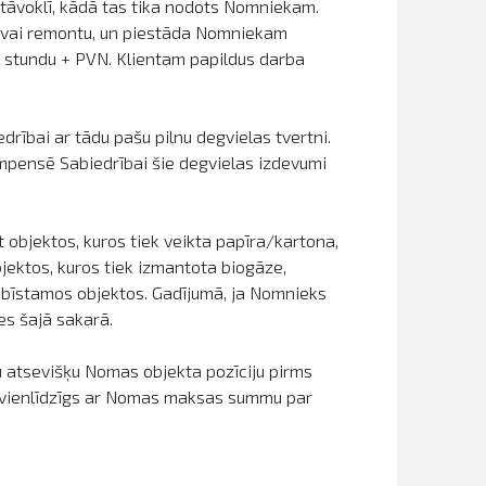
āvoklī, kādā tas tika nodots Nomniekam.
un/vai remontu, un piestāda Nomniekam
 stundu + PVN. Klientam papildus darba
rībai ar tādu pašu pilnu degvielas tvertni.
ompensē Sabiedrībai šie degvielas izdevumi
 objektos, kuros tiek veikta papīra/kartona,
bjektos, kuros tiek izmantota biogāze,
s bīstamos objektos. Gadījumā, ja Nomnieks
es šajā sakarā.
 atsevišķu Nomas objekta pozīciju pirms
r vienlīdzīgs ar Nomas maksas summu par