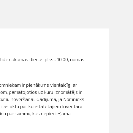
 līdz nākamās dienas plkst. 10:00, nomas
Nomniekam ir pienākums vienlaicīgi ar
em, pamatojoties uz kuru Iznomātājs ir
ūkumu novēršanai. Gadījumā, ja Nomnieks
cijas aktu par konstatētajiem Inventāra
ēķinu par summu, kas nepieciešama