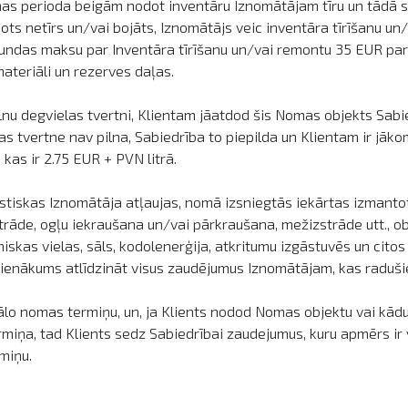
s perioda beigām nodot inventāru Iznomātājam tīru un tādā st
ots netīrs un/vai bojāts, Iznomātājs veic inventāra tīrīšanu 
tundas maksu par Inventāra tīrīšanu un/vai remontu 35 EUR par
teriāli un rezerves daļas.
nu degvielas tvertni, Klientam jāatdod šis Nomas objekts Sabied
as tvertne nav pilna, Sabiedrība to piepilda un Klientam ir jāk
as ir 2.75 EUR + PVN litrā.
stiskas Iznomātāja atļaujas, nomā izsniegtās iekārtas izmantot
rstrāde, ogļu iekraušana un/vai pārkraušana, mežizstrāde utt., o
iskas vielas, sāls, kodolenerģija, atkritumu izgāstuvēs un cito
ienākums atlīdzināt visus zaudējumus Iznomātājam, kas raduši
lo nomas termiņu, un, ja Klients nodod Nomas objektu vai kādu
iņa, tad Klients sedz Sabiedrībai zaudejumus, kuru apmērs i
miņu.