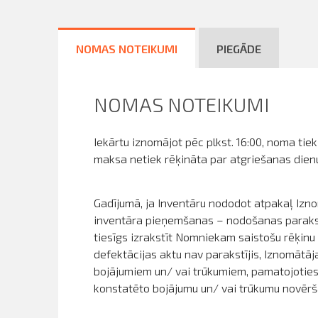
NOMAS NOTEIKUMI
PIEGĀDE
NOMAS NOTEIKUMI
Iekārtu iznomājot pēc plkst. 16:00, noma tie
maksa netiek rēķināta par atgriešanas dienu
Gadījumā, ja Inventāru nododot atpakaļ Izno
inventāra pieņemšanas – nodošanas parakstī
tiesīgs izrakstīt Nomniekam saistošu rēķin
defektācijas aktu nav parakstījis, Iznomātā
bojājumiem un/ vai trūkumiem, pamatojoties
konstatēto bojājumu un/ vai trūkumu novērš