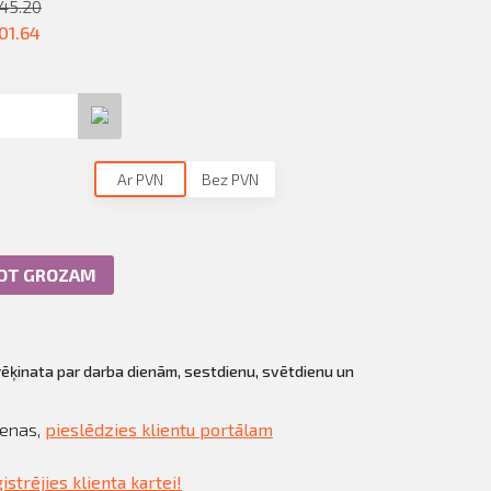
45.20
01.64
Ar PVN
Bez PVN
NOT GROZAM
rēķinata par darba dienām, sestdienu, svētdienu un
cenas,
pieslēdzies klientu portālam
istrējies klienta kartei!