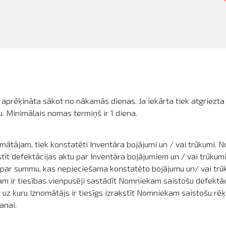
k aprēķināta sākot no nākamās dienas. Ja iekārta tiek atgriezta
. Minimālais nomas termiņš ir 1 diena.
mātājam, tiek konstatēti Inventāra bojājumi un / vai trūkumi. 
t defektācijas aktu par Inventāra bojājumiem un / vai trūkumi
u par summu, kas nepieciešama konstatēto bojājumu un/ vai tr
jam ir tiesības vienpusēji sastādīt Nomniekam saistošu defektā
 uz kuru Iznomātājs ir tiesīgs izrakstīt Nomniekam saistošu r
anai.