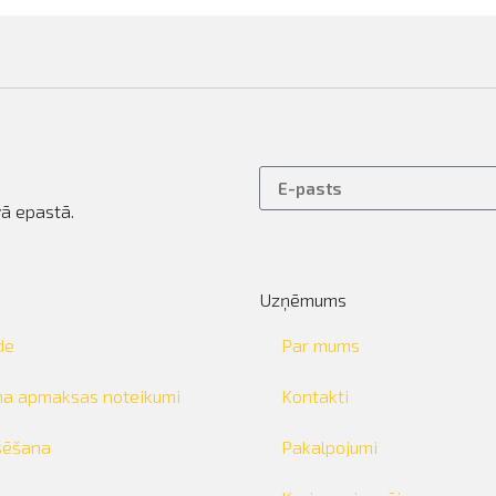
ā epastā.
Uzņēmums
de
Par mums
ma apmaksas noteikumi
Kontakti
sēšana
Pakalpojumi