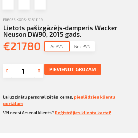
Profila informācija
Sazināties
PRECES KODS: 51811199
Lietots pašizgāzējs-damperis Wacker
PIETEIKTIES
Iziet
Neuson DW90, 2015 gads.
€
21780
Ar PVN
Bez PVN
PIEVIENOT GROZAM
Lai uzzinātu personalizētās cenas,
pieslēdzies klientu
portālam
Vēl neesi Arsenal klients?
Reģistrējies klienta kartei!