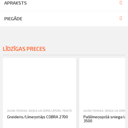
APRAKSTS
PIEGĀDE
LĪDZĪGAS PRECES
JAUNA TEHNIKA
,
SNIEGA UN ZEMES LĀPSTAS
,
TRAKTORTEHNIKAS UZKARES UN APRĪKOJUMS
JAUNA TEHNIKA
,
SNIEGA UN ZEMES 
Greideris/Līmeņotājs COBRA 2700
Pašlīmeņojošā sniega lā
3500