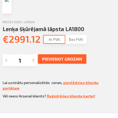
Profila informācija
Sazināties
PRECES KODS: LA1800
PIETEIKTIES
Iziet
Lenķa šķūrējamā lāpsta LA1800
€
2991.12
Ar PVN
Bez PVN
PIEVIENOT GROZAM
Lai uzzinātu personalizētās cenas,
pieslēdzies klientu
portālam
Vēl neesi Arsenal klients?
Reģistrējies klienta kartei!