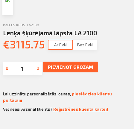
Profila informācija
Sazināties
PRECES KODS: LA2100
PIETEIKTIES
Iziet
Lenķa šķūrējamā lāpsta LA 2100
€
3115.75
Ar PVN
Bez PVN
PIEVIENOT GROZAM
Lai uzzinātu personalizētās cenas,
pieslēdzies klientu
portālam
Vēl neesi Arsenal klients?
Reģistrējies klienta kartei!