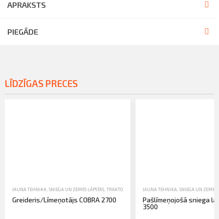
APRAKSTS
PIEGĀDE
LĪDZĪGAS PRECES
JAUNA TEHNIKA
,
SNIEGA UN ZEMES LĀPSTAS
,
TRAKTORTEHNIKAS UZKARES UN APRĪKOJUMS
JAUNA TEHNIKA
,
SNIEGA UN ZEMES 
Greideris/Līmeņotājs COBRA 2700
Pašlīmeņojošā sniega lā
3500