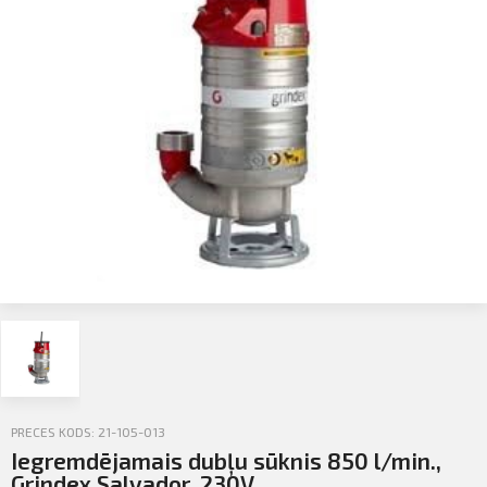
Profila informācija
Sazināties
PIETEIKTIES
Iziet
PRECES KODS: 21-105-013
Iegremdējamais dubļu sūknis 850 l/min.,
Grindex Salvador, 230V