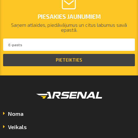
PIESAKIES JAUNUMIEM
Saņem atlaides, piedāvājumus un citus labumus savā
epastā.
PIETEIKTIES
Noma
Veikals