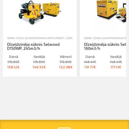
NOMA
,
SŪKŅI UN SANTEHNIKAS INSTRUMENTI
,
ŪDENSSŪKŅI
NOMA
,
SŪKŅI UN SANTEHNIKAS IN
Dīzeļdzinēja sūknis Selwood
Dīzeļdzinēja sūknis Sel
D150WP, 245m3/h
160m3/h
Dienā
Nedēļā
Mēnesī
Dienā
Nedēļā
175.69€
175.69€
175.69€
146.41€
146.41€
158.12€
140.55€
122.98€
131.77€
117.13€