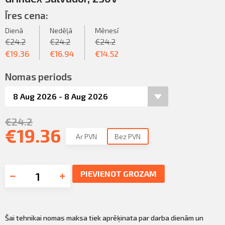
Īres cena:
Dienā
Nedēļā
Mēnesī
€
24.2
€
24.2
€
24.2
€
19.36
€
16.94
€
14.52
Nomas periods
€
24.2
€
19.36
Ar PVN
Bez PVN
PIEVIENOT GROZAM
Šai tehnikai nomas maksa tiek aprēķinata par darba dienām un