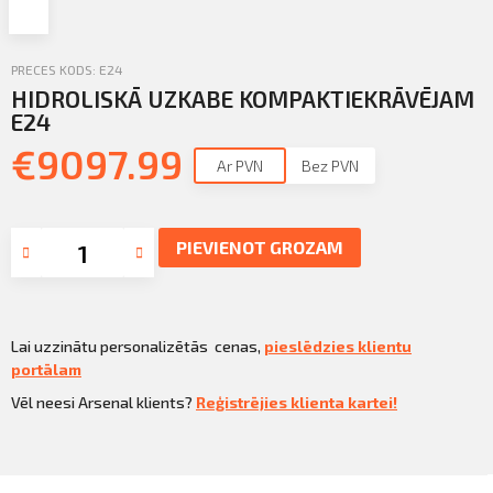
Profila informācija
Sazināties
PRECES KODS: E24
HIDROLISKĀ UZKABE KOMPAKTIEKRĀVĒJAM
PIETEIKTIES
Iziet
E24
€
9097.99
Ar PVN
Bez PVN
PIEVIENOT GROZAM
Lai uzzinātu personalizētās cenas,
pieslēdzies klientu
portālam
Vēl neesi Arsenal klients?
Reģistrējies klienta kartei!