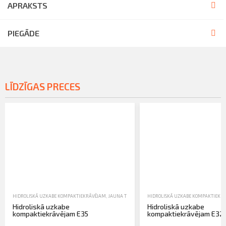
APRAKSTS
PIEGĀDE
LĪDZĪGAS PRECES
HIDROLISKĀ UZKABE KOMPAKTIEKRĀVĒJAM
,
JAUNA TEHNIKA
,
TRAKTORTEHNIKAS UZKARES UN AP
HIDROLISKĀ UZKABE KOMPAKTIEKR
Hidroliskā uzkabe
Hidroliskā uzkabe
kompaktiekrāvējam E35
kompaktiekrāvējam E32