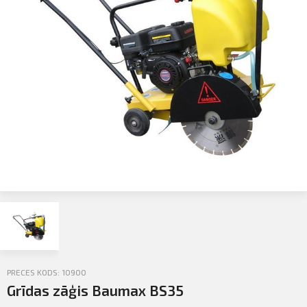
Profila informācija
Sazināties
PIETEIKTIES
Iziet
PRECES KODS: 10900
Grīdas zāģis Baumax BS35