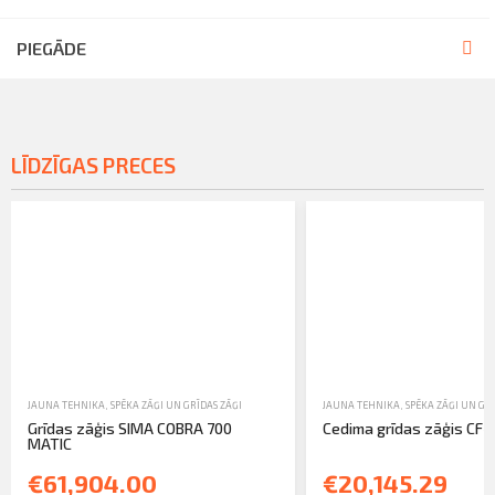
PIEGĀDE
LĪDZĪGAS PRECES
JAUNA TEHNIKA
,
SPĒKA ZĀĢI UN GRĪDAS ZĀĢI
JAUNA TEHNIKA
,
SPĒKA ZĀĢI UN GRĪ
Grīdas zāģis SIMA COBRA 700
Cedima grīdas zāģis CF-
MATIC
€61,904.00
€20,145.29