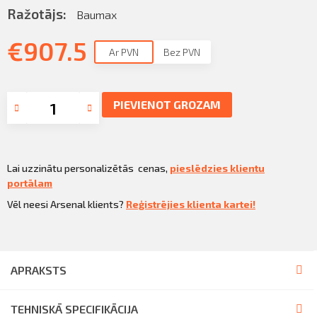
Ražotājs:
Baumax
€
907.5
Ar PVN
Bez PVN
PIEVIENOT GROZAM
Lai uzzinātu personalizētās cenas,
pieslēdzies klientu
portālam
Vēl neesi Arsenal klients?
Reģistrējies klienta kartei!
APRAKSTS
TEHNISKĀ SPECIFIKĀCIJA