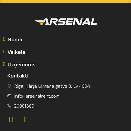
Noma
Veikals
Uzņēmums
Kontakti
info@arsenalrent.com
Rīga, Kārļa Ulmaņa gatve 3, LV-1004
info@arsenalrent.com
+37120001669
20001669
Lietuva
Latvija
Igaunija