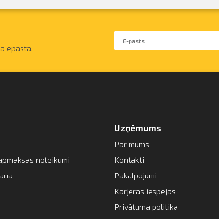
ā epastā.
Uzņēmums
Par mums
apmaksas noteikumi
Kontakti
šana
Pakalpojumi
Karjeras iespējas
Privātuma politika