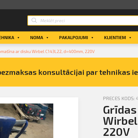
EHNIKA
NOMA
PAKALPOJUMI
KLIENTIEM
īpmašīna ar disku Wirbel C143L22, d=400mm, 220V
bezmaksas konsultācijai par tehnikas i
PRECES KODS: 
Grīdas
īpmašīna
 220V
Wirbe
220V