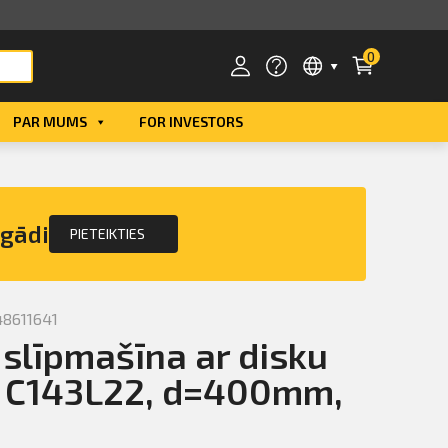
0
PAR MUMS
FOR INVESTORS
Smart ID
eParaksts
egādi
PIETEIKTIES
eParaksts mobile
48611641
 slīpmašīna ar disku
l C143L22, d=400mm,