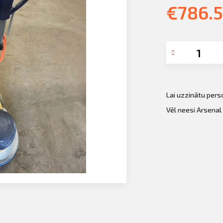
€
786.5
Lai uzzinātu per
Vēl neesi Arsenal