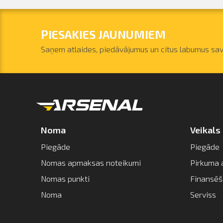
PIESAKIES JAUNUMIEM
Saņem atlaides, piedāvājumus un citus labumus sav
Noma
Veikals
Piegāde
Piegāde
Nomas apmaksas noteikumi
Pirkuma 
Nomas punkti
Finansē
Noma
Serviss