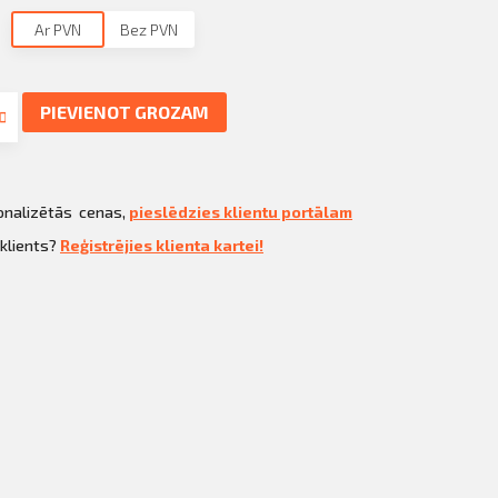
Ar PVN
Bez PVN
PIEVIENOT GROZAM
sonalizētās cenas,
pieslēdzies klientu portālam
 klients?
Reģistrējies klienta kartei!