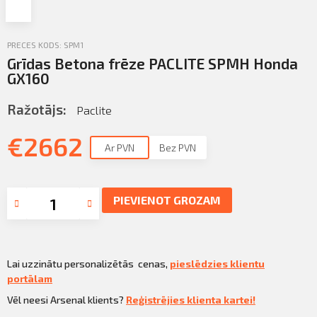
Profila informācija
Sazināties
PRECES KODS: SPM1
Grīdas Betona frēze PACLITE SPMH Honda
PIETEIKTIES
Iziet
GX160
Ražotājs:
Paclite
€
2662
Ar PVN
Bez PVN
PIEVIENOT GROZAM
Lai uzzinātu personalizētās cenas,
pieslēdzies klientu
portālam
Vēl neesi Arsenal klients?
Reģistrējies klienta kartei!