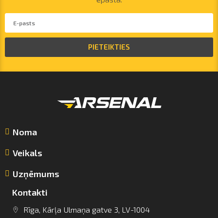
PIETEIKTIES
Noma
Veikals
Uzņēmums
Kontakti
Rīga, Kārļa Ulmaņa gatve 3, LV-1004
info@arsenalrent.com