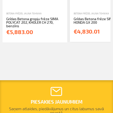
BETONA FRĒZES
,
JAUNA TEHNIKA
BETONA FRĒZES
,
JAUNA TEHNIKA
Grīdas Betona gropju frēze SIMA
Grīdas Betona frēze SIM
POLYCAT 202, KHOLER CH 270,
HONDA GX 200
benzīns
€4,830.01
€5,883.00
PIESAKIES JAUNUMIEM
Saņem atlaides, piedāvājumus un citus labumus savā
epastā.