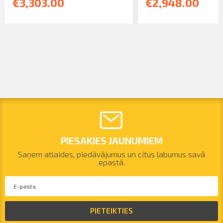
€3,303.00
€2,948.00
PIESAKIES JAUNUMIEM
Saņem atlaides, piedāvājumus un citus labumus savā
epastā.
PIETEIKTIES