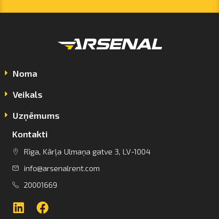
Noma
Veikals
Uzņēmums
Kontakti
info@arsenalrent.com
Rīga, Kārļa Ulmaņa gatve 3, LV-1004
info@arsenalrent.com
+37120001669
20001669
Lietuva
Latvija
Igaunija