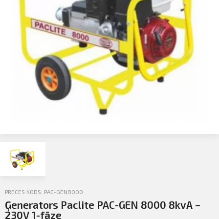
Profila informācija
Sazināties
PIETEIKTIES
Iziet
PRECES KODS: PAC-GEN8000
Ģenerators Paclite PAC-GEN 8000 8kvA –
230V 1-fāze