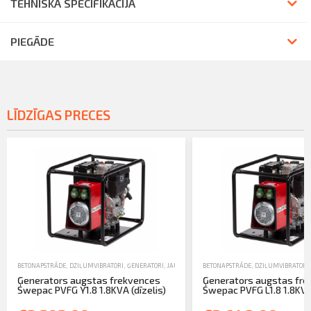
TEHNISKĀ SPECIFIKĀCIJA
PIEGĀDE
LĪDZĪGAS PRECES
BETONAPSTRĀDE
,
DZIĻUMVIBRATORI
,
ĢENERATORI
,
JAUNA TEHNIKA
BETONAPSTRĀDE
,
DZIĻUMVIBRATORI
Ģenerators augstas frekvences
Ģenerators augstas fr
Swepac PVFG Y1.8 1.8KVA (dīzelis)
Swepac PVFG L1.8 1.8KVA 