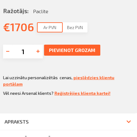
Ražotājs:
Paclite
€
1706
Ar PVN
Bez PVN
PIEVIENOT GROZAM
Lai uzzinātu personalizētās cenas,
pieslēdzies klientu
portālam
Vēl neesi Arsenal klients?
Reģistrējies klienta kartei!
APRAKSTS