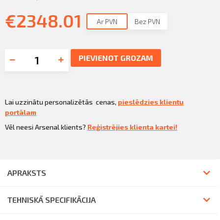
€
2348.01
Ar PVN
Bez PVN
PIEVIENOT GROZAM
Lai uzzinātu personalizētās cenas,
pieslēdzies klientu
portālam
Vēl neesi Arsenal klients?
Reģistrējies klienta kartei!
APRAKSTS
TEHNISKĀ SPECIFIKĀCIJA