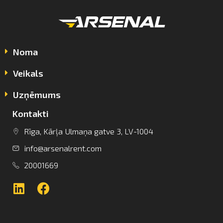
Noma
Veikals
Uzņēmums
Kontakti
info@arsenalrent.com
Rīga, Kārļa Ulmaņa gatve 3, LV-1004
info@arsenalrent.com
+37120001669
20001669
Lietuva
Latvija
Igaunija