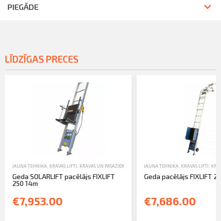
PIEGĀDE
LĪDZĪGAS PRECES
JAUNA TEHNIKA
,
KRAVAS LIFTI
,
KRAVAS UN PASAŽIERU LIFTI
JAUNA TEHNIKA
,
KRAVAS LIFTI
,
KRAV
Geda SOLARLIFT pacēlājs FIXLIFT
Geda pacēlājs FIXLIFT 2
250 14m
€7,953.00
€7,686.00