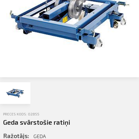
Profila informācija
Sazināties
PIETEIKTIES
Iziet
PRECES KODS: 02855
Geda svārstošie ratiņi
Ražotājs:
GEDA