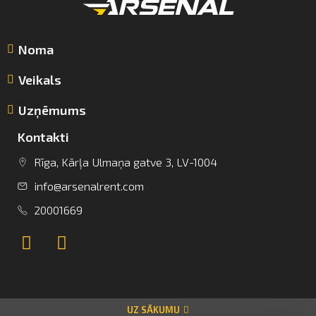
Noma
Veikals
Uzņēmums
Kontakti
info@arsenalrent.com
Rīga, Kārļa Ulmaņa gatve 3, LV-1004
info@arsenalrent.com
+37120001669
20001669
Lietuva
Latvija
Igaunija
UZ SĀKUMU