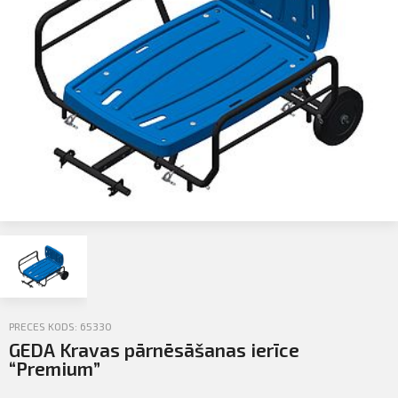
Profila informācija
Sazināties
PIETEIKTIES
Iziet
PRECES KODS: 65330
GEDA Kravas pārnēsāšanas ierīce
“Premium”