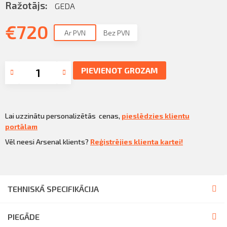
Ražotājs:
GEDA
€
720
Ar PVN
Bez PVN
PIEVIENOT GROZAM
Lai uzzinātu personalizētās cenas,
pieslēdzies klientu
portālam
Vēl neesi Arsenal klients?
Reģistrējies klienta kartei!
TEHNISKĀ SPECIFIKĀCIJA
PIEGĀDE