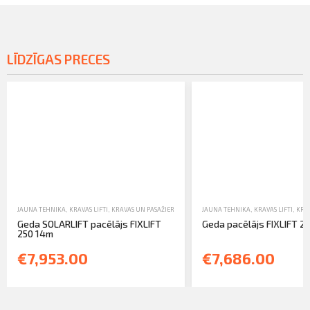
LĪDZĪGAS PRECES
JAUNA TEHNIKA
,
KRAVAS LIFTI
,
KRAVAS UN PASAŽIERU LIFTI
JAUNA TEHNIKA
,
KRAVAS LIFTI
,
KRAV
Geda SOLARLIFT pacēlājs FIXLIFT
Geda pacēlājs FIXLIFT 2
250 14m
€7,953.00
€7,686.00