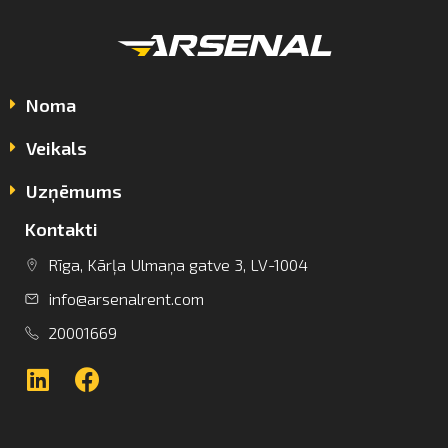
Noma
Veikals
Uzņēmums
Kontakti
info@arsenalrent.com
Rīga, Kārļa Ulmaņa gatve 3, LV-1004
info@arsenalrent.com
+37120001669
20001669
Lietuva
Latvija
Igaunija