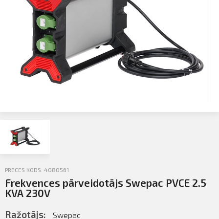
Profila informācija
Sazināties
PIETEIKTIES
Iziet
PRECES KODS: 4080561
Frekvences pārveidotājs Swepac PVCE 2.5
KVA 230V
Ražotājs:
Swepac