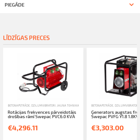
PIEGĀDE
LĪDZĪGAS PRECES
BETONAPSTRĀDE
,
DZIĻUMVIBRATORI
,
JAUNA TEHNIKA
BETONAPSTRĀDE
,
DZIĻUMVIBRATORI
Rotācijas frekvences pārveidotājs
Ģenerators augstas fr
drošības rāmī Swepac PVC6.0 KVA
Swepac PVFG Y1.8 1.8KVA 
€4,296.11
€3,303.00