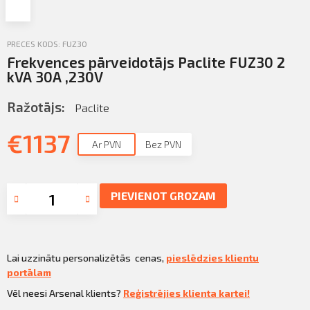
Profila informācija
Sazināties
PRECES KODS: FUZ30
Frekvences pārveidotājs Paclite FUZ30 2
PIETEIKTIES
Iziet
kVA 30A ,230V
Ražotājs:
Paclite
€
1137
Ar PVN
Bez PVN
PIEVIENOT GROZAM
Lai uzzinātu personalizētās cenas,
pieslēdzies klientu
portālam
Vēl neesi Arsenal klients?
Reģistrējies klienta kartei!