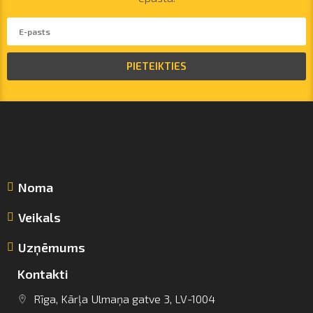
PIETEIKTIES
Noma
Veikals
Uzņēmums
Kontakti
Rīga, Kārļa Ulmaņa gatve 3, LV-1004
info@arsenalrent.com