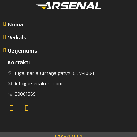
Noma
Veikals
Uzņēmums
Kontakti
info@arsenalrent.com
Rīga, Kārļa Ulmaņa gatve 3, LV-1004
info@arsenalrent.com
+37120001669
20001669
Lietuva
Latvija
Igaunija
UZ SĀKUMU