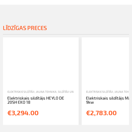
LĪDZĪGAS PRECES
ELEKTRISKIE SILDĪTĀJI
,
JAUNA TEHNIKA
,
SILDĪTĀJI UN MITRUMA SAVĀCĒJI
ELEKTRISKIE SILDĪTĀJI
,
JAUNA TEHN
Elektriskais sildītājs HEYLO DE
Elektriskais sildītājs Mas
20SH EKO 18
9kw
€3,294.00
€2,783.00