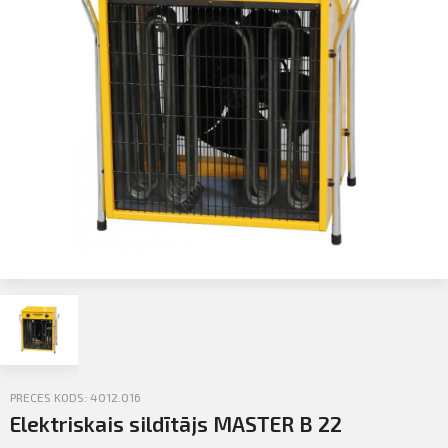
Profila informācija
Sazināties
PIETEIKTIES
Iziet
PRECES KODS: 4012.016
Elektriskais sildītājs MASTER B 22