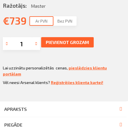
Ražotājs:
Master
€
739
Ar PVN
Bez PVN
PIEVIENOT GROZAM
Lai uzzinātu personalizētās cenas,
pieslēdzies klientu
portālam
Vēl neesi Arsenal klients?
Reģistrējies klienta kartei!
APRAKSTS
PIEGĀDE