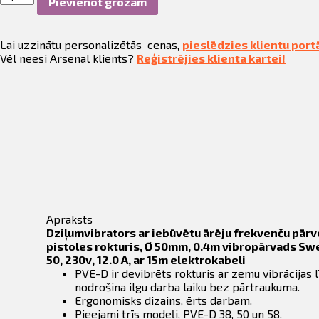
fila informācija
Pievienot grozam
ar
iebūvētu
ārēju
ināties
Lai uzzinātu personalizētās cenas,
pieslēdzies klientu port
frekvenču
Vēl neesi Arsenal klients?
Reģistrējies klienta kartei!
pārveidotāju,
t
Ø50mm,
0.4m
Swepac
PVE-
D
50,
230v
12.0A
daudzums
Apraksts
Dziļumvibrators ar iebūvētu ārēju frekvenču pārv
pistoles rokturis, Ø 50mm, 0.4m vibropārvads S
50, 230v, 12.0 A, ar 15m elektrokabeli
PVE-D ir devibrēts rokturis ar zemu vibrācijas l
nodrošina ilgu darba laiku bez pārtraukuma.
Ergonomisks dizains, ērts darbam.
Pieejami trīs modeļi, PVE-D 38, 50 un 58.