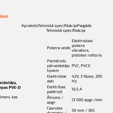
ālam
Apraksts
Tehniskā specifikācija
Piegāde
Tehniskā specifikācija
Elektriskais
pokera
Pokera veids
vibrators,
pistoles rokturis
Piemērots
pārveidotāju
PVC, PVCE
tipiem
Elektriskie
42V, 3 fāzes, 200
dati
Hz
eidotāju,
Elektrības
wepac PVE-D
10,5 A
patēriņš
īmeni, kas
Ātrums /
12 000 apgr./min
apgr
Caurules
50 mm / 365
diametrs /