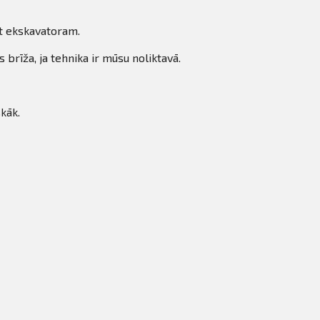
 t ekskavatoram.
brīža, ja tehnika ir mūsu noliktavā.
kāk.