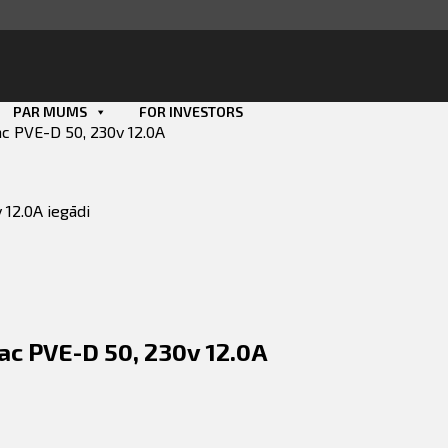
PAR MUMS
FOR INVESTORS
c PVE-D 50, 230v 12.0A
Smart ID
eParaksts
 12.0A iegādi
eParaksts mobile
ac PVE-D 50, 230v 12.0A