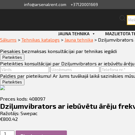
info@arsenalrent.com
+37120001669
Pro
sea
skats
Skip
JAUNA TEHNIKA
MAZLIETOTA T
to
Sākums
>
Tehnikas katalogs
>
Jauna tehnika
>
Dziļumvibrators 
ini, pavadzīmes
content
Piesakies bezmaksas konsultācijai par tehnikas iegādi
i, atlikumi objektos
Pieteikties
Pieteikties konsultācijai par Dziļumvibrators ar iebūvētu ār
dāvājumi
Paldies par pieteikumu! Ar Jums tuvākajā laikā sazināsies mūs
Pieteikties
sājumu saraksts
Preces kods: 408097
dītlimita bilance
Dziļumvibrators ar iebūvētu ārēju fre
Ražotājs:
Swepac
€
800.42
nvaras
Dziļumvibrators