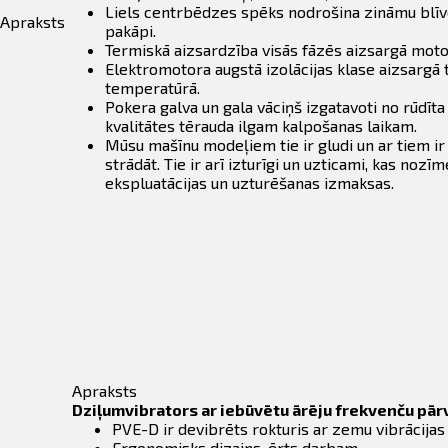
Liels centrbēdzes spēks nodrošina zināmu blī
Apraksts
pakāpi.
Termiskā aizsardzība visās fāzēs aizsargā moto
Elektromotora augstā izolācijas klase aizsargā 
temperatūrā.
Pokera galva un gala vāciņš izgatavoti no rūdīta
kvalitātes tērauda ilgam kalpošanas laikam.
Mūsu mašīnu modeļiem tie ir gludi un ar tiem ir 
strādāt. Tie ir arī izturīgi un uzticami, kas noz
ekspluatācijas un uzturēšanas izmaksas.
Apraksts
Dziļumvibrators ar iebūvētu ārēju frekvenču pārv
PVE-D ir devibrēts rokturis ar zemu vibrācijas
Ergonomisks dizains, ērts darbam.