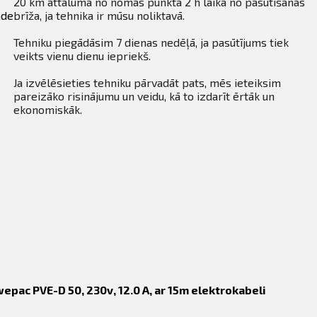
20 km attālumā no nomas punkta 2 h laikā no pasūtīšanas
āde
brīža, ja tehnika ir mūsu noliktavā.
Tehniku piegādāsim 7 dienas nedēļā, ja pasūtījums tiek
veikts vienu dienu iepriekš.
Ja izvēlēsieties tehniku pārvadāt pats, mēs ieteiksim
pareizāko risinājumu un veidu, kā to izdarīt ērtāk un
ekonomiskāk.
epac PVE-D 50, 230v, 12.0 A, ar 15m elektrokabeli