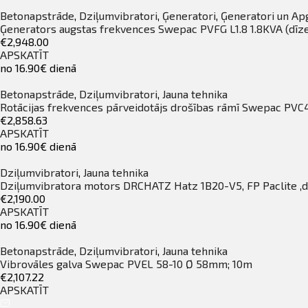
Betonapstrāde
,
Dziļumvibratori
,
Ģeneratori
,
Ģeneratori un Ap
Ģenerators augstas frekvences Swepac PVFG L1.8 1.8KVA (dīze
€2,948.00
APSKATĪT
no 16.90€ dienā
Betonapstrāde
,
Dziļumvibratori
,
Jauna tehnika
Rotācijas frekvences pārveidotājs drošības rāmī Swepac PVC
€2,858.63
APSKATĪT
no 16.90€ dienā
Dziļumvibratori
,
Jauna tehnika
Dziļumvibratora motors DRCHATZ Hatz 1B20-V5, FP Paclite ,d
€2,190.00
APSKATĪT
no 16.90€ dienā
Betonapstrāde
,
Dziļumvibratori
,
Jauna tehnika
Vibrovāles galva Swepac PVEL 58-10 Ø 58mm; 10m
€2,107.22
APSKATĪT