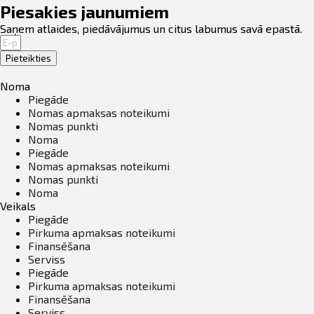
Piesakies jaunumiem
Saņem atlaides, piedāvājumus un citus labumus savā epastā.
Pieteikties
Noma
Piegāde
Nomas apmaksas noteikumi
Nomas punkti
Noma
Piegāde
Nomas apmaksas noteikumi
Nomas punkti
Noma
Veikals
Piegāde
Pirkuma apmaksas noteikumi
Finansēšana
Serviss
Piegāde
Pirkuma apmaksas noteikumi
Finansēšana
Serviss