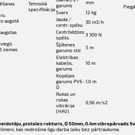
mm
vēšanas
Tehniskā
garums
Pieg
specifikācija
Svars
12 kg
ru.
Jauda /
to augstā
30 m3/h
centr. spēku
Centrbēdzes
 augstas
3 300 N
spēks
viegli
Šļūtenes
5 m
īmē zemas
garums std
Elektrības
kabelis,
10 m
garums
Kopējais
garums PVE-
1,0 m
D
Rokas un
rokas
0,56 m/s2
vibrācija
(HAV)
eidotāju, pistoles rokturis, Ø 50mm, 0.4m vibropārvads Sw
 līmeni, kas nodrošina ilgu darba laiku bez pārtraukuma.