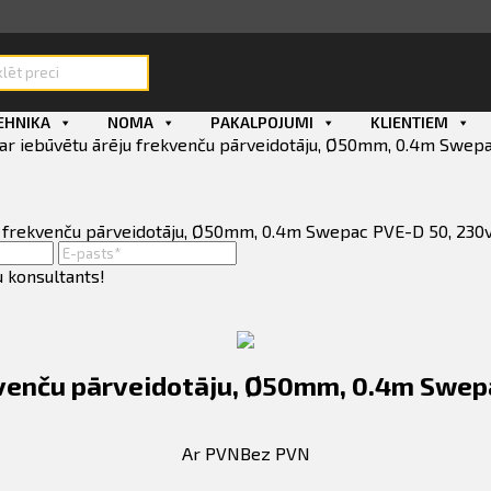
ducts
rch
EHNIKA
NOMA
PAKALPOJUMI
KLIENTIEM
ar iebūvētu ārēju frekvenču pārveidotāju, Ø50mm, 0.4m Swepa
ēju frekvenču pārveidotāju, Ø50mm, 0.4m Swepac PVE-D 50, 230v
u konsultants!
kvenču pārveidotāju, Ø50mm, 0.4m Swep
Ar PVN
Bez PVN