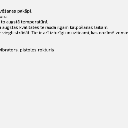
vēšanas pakāpi.
oru.
 to augstā temperatūrā.
ta augstas kvalitātes tērauda ilgam kalpošanas laikam.
 viegli strādāt. Tie ir arī izturīgi un uzticami, kas nozīmē ze
ibrators, pistoles rokturis