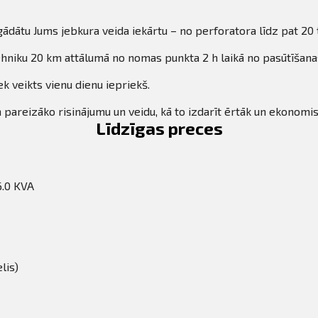
gādātu Jums jebkura veida iekārtu – no perforatora līdz pat 20
niku 20 km attālumā no nomas punkta 2 h laikā no pasūtīšanas 
k veikts vienu dienu iepriekš.
m pareizāko risinājumu un veidu, kā to izdarīt ērtāk un ekonomis
Līdzīgas preces
6.0 KVA
lis)