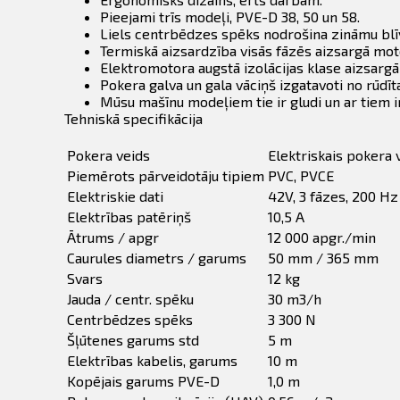
Pieejami trīs modeļi, PVE-D 38, 50 un 58.
Liels centrbēdzes spēks nodrošina zināmu blī
Termiskā aizsardzība visās fāzēs aizsargā mot
Elektromotora augstā izolācijas klase aizsargā
Pokera galva un gala vāciņš izgatavoti no rūdī
Mūsu mašīnu modeļiem tie ir gludi un ar tiem ir
Tehniskā specifikācija
Pokera veids
Elektriskais pokera v
Piemērots pārveidotāju tipiem
PVC, PVCE
Elektriskie dati
42V, 3 fāzes, 200 Hz
Elektrības patēriņš
10,5 A
Ātrums / apgr
12 000 apgr./min
Caurules diametrs / garums
50 mm / 365 mm
Svars
12 kg
Jauda / centr. spēku
30 m3/h
Centrbēdzes spēks
3 300 N
Šļūtenes garums std
5 m
Elektrības kabelis, garums
10 m
Kopējais garums PVE-D
1,0 m