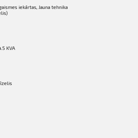
gaismes iekārtas
,
Jauna tehnika
lis)
4.5 KVA
īzelis