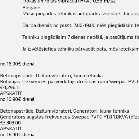
Rokas un rokas vibrācija (HAV)
0,56 m/s2
Piegāde
Mūsu piegādes tehnikas autoparks izveidots, lai pie
Darba dienās no plkst. 7:00-19:00 mēs piegādāsim teh
Tehniku piegādāsim 7 dienas nedēļā, ja pasūtījums tie
Ja izvēlēsieties tehniku pārvadāt pats, mēs ieteiksi
no 16.90€ dienā
Betonapstrāde
,
Dziļumvibratori
,
Jauna tehnika
Rotācijas frekvences pārveidotājs drošības rāmī Swepac PVC
€4,296.11
APSKATĪT
no 16.90€ dienā
Betonapstrāde
,
Dziļumvibratori
,
Ģeneratori
,
Jauna tehnika
Ģenerators augstas frekvences Swepac PVFG Y1.8 1.8KVA (dīze
€3,303.00
APSKATĪT
no 16.90€ dienā