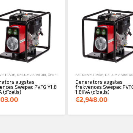
PSTRĀDE
,
DZIĻUMVIBRATORI
,
ĢENERATORI
,
JAUNA TEHNIKA
BETONAPSTRĀDE
,
DZIĻUMVIBRATOR
rators augstas
Ģenerators augstas
ences Swepac PVFG Y1.8
frekvences Swepac PVFG
 (dīzelis)
1.8KVA (dīzelis)
303.00
€2,948.00