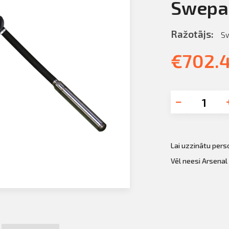
Swepac
Ražotājs:
S
€
702.
Lai uzzinātu per
Vēl neesi Arsenal