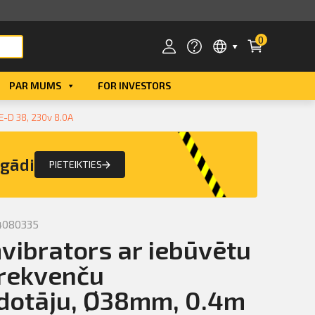
0
PAR MUMS
FOR INVESTORS
Smart ID
-D 38, 230v 8.0A
eParaksts
egādi
PIETEIKTIES
eParaksts mobile
4080335
vibrators ar iebūvētu
frekvenču
dotāju, Ø38mm, 0.4m