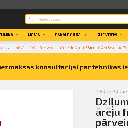
EHNIKA
NOMA
PAKALPOJUMI
KLIENTIEM
tors ar iebūvētu ārēju frekvenču pārveidotāju, Ø38mm, 0.4m Swepac PVE
bezmaksas konsultācijai par tehnikas i
PRECES KODS: 
Dziļum
rators ar
, Ø38mm,
ārēju 
egādi
pārvei