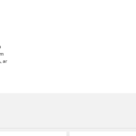
u
4m
, ar