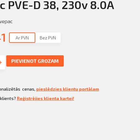
 PVE-D 38, 230v 8.0A
wepac
41
Ar PVN
Bez PVN
PIEVIENOT GROZAM
sonalizētās cenas,
pieslēdzies klientu portālam
 klients?
Reģistrējies klienta kartei!