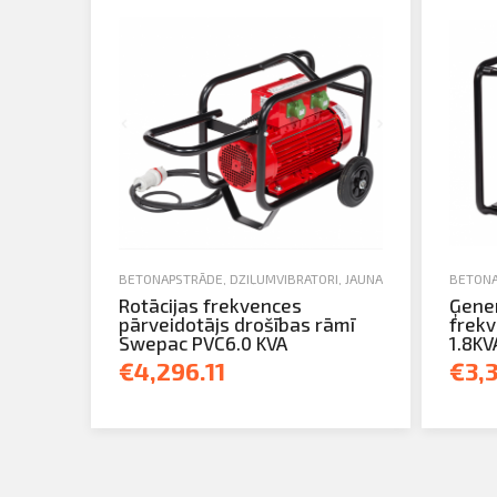
BETONAPSTRĀDE
,
DZIĻUMVIBRATORI
,
JAUNA TEHNIKA
BETONA
Rotācijas frekvences
Ģene
pārveidotājs drošības rāmī
frekv
Swepac PVC6.0 KVA
1.8KVA
€4,296.11
€3,