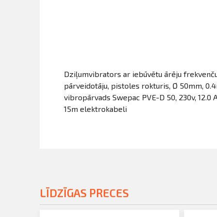
Dziļumvibrators ar iebūvētu ārēju frekvenč
pārveidotāju, pistoles rokturis, Ø 50mm, 0.
vibropārvads Swepac PVE-D 50, 230v, 12.0 A
15m elektrokabeli
LĪDZĪGAS PRECES