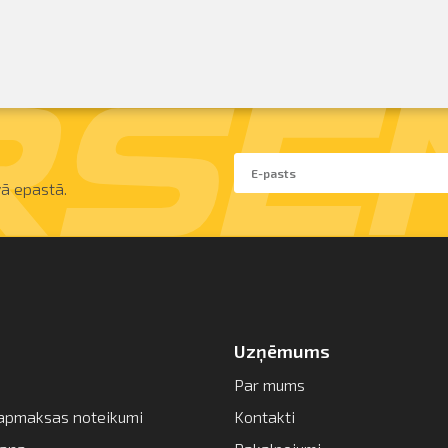
ā epastā.
Uzņēmums
Par mums
apmaksas noteikumi
Kontakti