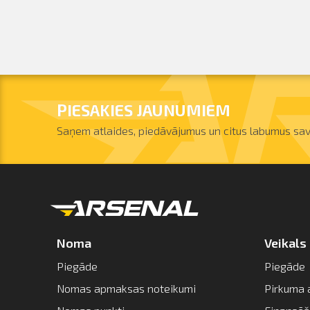
PIESAKIES JAUNUMIEM
Saņem atlaides, piedāvājumus un citus labumus sav
Noma
Veikals
Piegāde
Piegāde
Nomas apmaksas noteikumi
Pirkuma 