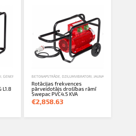
I
,
ĢENERATORI
,
ĢENERATORI UN APGAISMES IEKĀRTAS
BETONAPSTRĀDE
,
DZIĻUMVIBRATORI
,
JAUNA TEHNIKA
,
JAUNA TEHNIKA
Rotācijas frekvences
 L1.8
pārveidotājs drošības rāmī
Swepac PVC4.5 KVA
€2,858.63