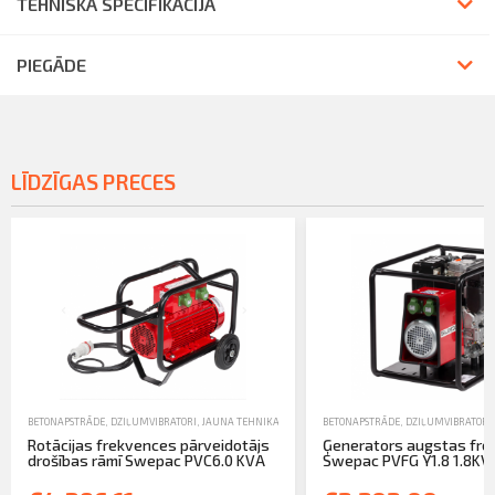
TEHNISKĀ SPECIFIKĀCIJA
PIEGĀDE
LĪDZĪGAS PRECES
BETONAPSTRĀDE
,
DZIĻUMVIBRATORI
,
JAUNA TEHNIKA
BETONAPSTRĀDE
,
DZIĻUMVIBRATORI
Rotācijas frekvences pārveidotājs
Ģenerators augstas fr
drošības rāmī Swepac PVC6.0 KVA
Swepac PVFG Y1.8 1.8KVA 