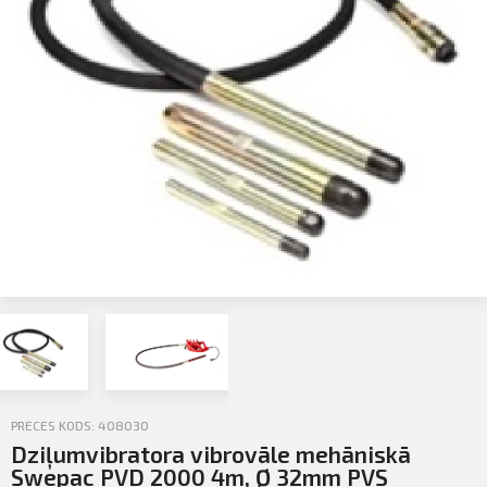
Profila informācija
Sazināties
Iziet
PIETEIKTIES
PRECES KODS: 408030
Dziļumvibratora vibrovāle mehāniskā
Swepac PVD 2000 4m, Ø 32mm PVS