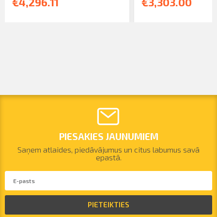
€4,296.11
€3,303.00
PIESAKIES JAUNUMIEM
Saņem atlaides, piedāvājumus un citus labumus savā
epastā.
PIETEIKTIES