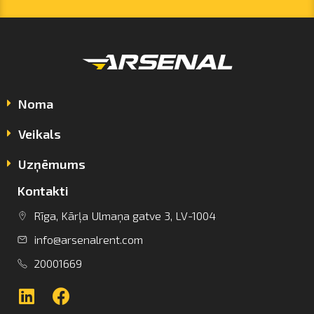
Noma
Veikals
Uzņēmums
Kontakti
info@arsenalrent.com
Rīga, Kārļa Ulmaņa gatve 3, LV-1004
info@arsenalrent.com
+37120001669
20001669
Lietuva
Latvija
Igaunija