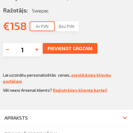
Ražotājs:
Swepac
€
158
Ar PVN
Bez PVN
PIEVIENOT GROZAM
Lai uzzinātu personalizētās cenas,
pieslēdzies klientu
portālam
Vēl neesi Arsenal klients?
Reģistrējies klienta kartei!
APRAKSTS