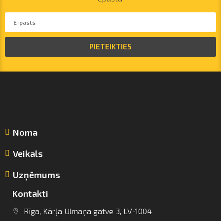
PIETEIKTIES
Noma
Veikals
Uzņēmums
Kontakti
Rīga, Kārļa Ulmaņa gatve 3, LV-1004
info@arsenalrent.com