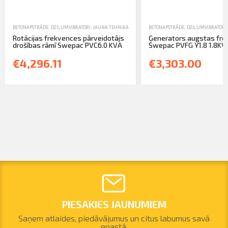
BETONAPSTRĀDE
,
DZIĻUMVIBRATORI
,
JAUNA TEHNIKA
BETONAPSTRĀDE
,
DZIĻUMVIBRATORI
Rotācijas frekvences pārveidotājs
Ģenerators augstas fr
drošības rāmī Swepac PVC6.0 KVA
Swepac PVFG Y1.8 1.8KVA 
€4,296.11
€3,303.00
PIESAKIES JAUNUMIEM
Saņem atlaides, piedāvājumus un citus labumus savā
epastā.