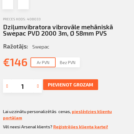
Profila informācija
Sazināties
PRECES KODS: 408033
Dziļumvibratora vibrovāle mehāniskā
Iziet
Swepac PVD 2000 3m, Ø 58mm PVS
PIETEIKTIES
Ražotājs:
Swepac
€
146
Ar PVN
Bez PVN
PIEVIENOT GROZAM
Lai uzzinātu personalizētās cenas,
pieslēdzies klientu
portālam
Vēl neesi Arsenal klients?
Reģistrējies klienta kartei!