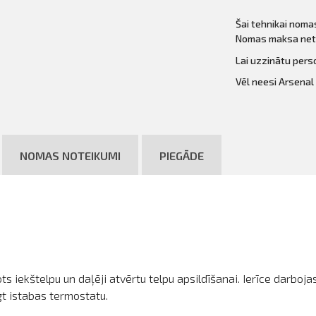
Šai tehnikai noma
Nomas maksa neti
Lai uzzinātu per
Vēl neesi Arsenal
NOMAS NOTEIKUMI
PIEGĀDE
ts iekštelpu un daļēji atvērtu telpu apsildīšanai.
Ierīce darbojas
gt istabas termostatu
.