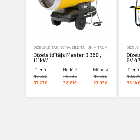
DĪZEĻSILDĪTĀJI
,
NOMA
,
SILDĪTĀJI UN MITRUMA SAVĀCĒJI
DĪZEĻSI
Dīzeļsildītājs Master B 360 ,
Dīzeļ
111kW
BV 47
Dienā
Nedēļā
Mēnesī
Dienā
46.59€
46.59€
46.59€
43.92
37.27€
32.61€
27.95€
35.14