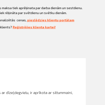
s maksa tiek aprēķinata par darba dienām un sestdienu.
ek rēķināta par svētdienu un svētku dienām.
sonalizētās cenas,
pieslēdzies klientu portālam
 klients?
Reģistrējies klienta kartei!
 ar dīzeļdegvielu, ir aprīkota ar siltummaini,