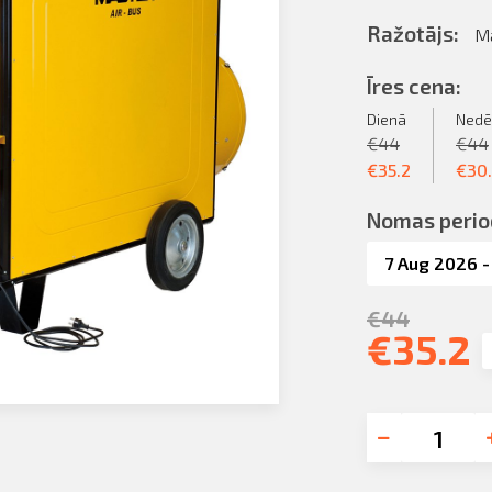
Ražotājs:
M
Īres cena:
Dienā
Nedē
€
44
€
44
€
35.2
€
30
Nomas perio
€
44
€
35.2