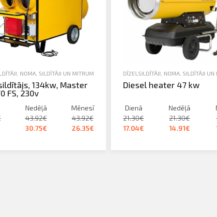
LDĪTĀJI
,
NOMA
,
SILDĪTĀJI UN MITRUMA SAVĀCĒJI
DĪZEĻSILDĪTĀJI
,
NOMA
,
SILDĪTĀJI U
sildītājs, 134kw, Master
Diesel heater 47 kw
0 FS, 230v
Nedēļā
Mēnesī
Dienā
Nedēļā
€
43.92€
43.92€
21.30€
21.30€
€
30.75€
26.35€
17.04€
14.91€