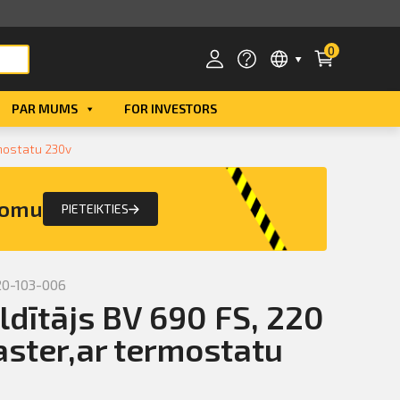
0
PAR MUMS
FOR INVESTORS
Smart ID
rmostatu 230v
eParaksts
nomu
PIETEIKTIES
eParaksts mobile
20-103-006
ildītājs BV 690 FS, 220
ster,ar termostatu