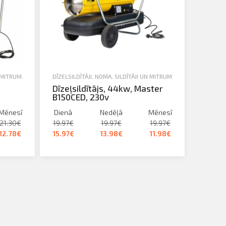
N MITRUMA SAVĀCĒJI
DĪZEĻSILDĪTĀJI
,
NOMA
,
SILDĪTĀJI UN MITRUMA SAVĀCĒJI
Dīzeļsildītājs, 44kw, Master
B150CED, 230v
Mēnesī
Dienā
Nedēļā
Mēnesī
21.30€
19.97€
19.97€
19.97€
12.78€
15.97€
13.98€
11.98€