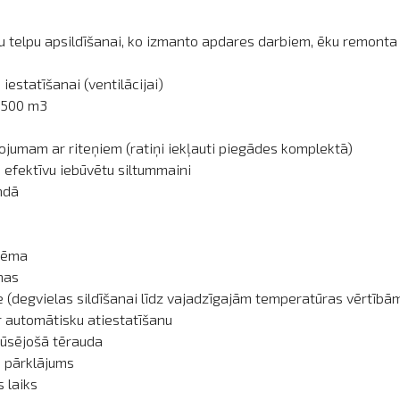
u telpu apsildīšanai, ko izmanto apdares darbiem, ēku remonta u
estatīšanai (ventilācijai)
 6500 m3
ojumam ar riteņiem (ratiņi iekļauti piegādes komplektā)
i efektīvu iebūvētu siltummaini
ndā
stēma
nas
ce (degvielas sildīšanai līdz vajadzīgajām temperatūras vērtībām
r automātisku atiestatīšanu
ūsējošā tērauda
s pārklājums
s laiks