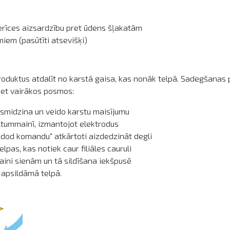
ierīces aizsardzību pret ūdens šļakatām
iem (pasūtīti atsevišķi)
duktus atdalīt no karstā gaisa, kas nonāk telpā.
Sadegšanas p
iet vairākos posmos:
zsmidzina un veido karstu maisījumu
tummainī, izmantojot elektrodus
"dod komandu" atkārtoti aizdedzināt degli
as, kas notiek caur filiāles cauruli
aini sienām un tā sildīšana iekšpusē
 apsildāmā telpā.