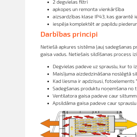
2 degvielas filtri
apkopes un remonta vienkāršība
aizsardzības klase IP43, kas garantē 
iespēja komplektēt ar papildu piederum
Darbības principi
Netiešā apkures sistēma
ļauj sadegšanas pro
gaisa vadus.
Netiešais sildīšanas process iz
Degvielas padeve uz sprauslu, kur to i
Maisījuma aizdedzināšana noslēgtā sil
Kad liesma ir apdzisusi, fotoelements 
Sadegšanas produktu noņemšana no telp
Ventilatora gaisa padeve caur siltumm
Apsildāma gaisa padeve caur sprauslu