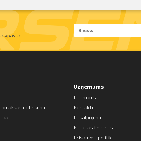
ā epastā.
Uzņēmums
Par mums
apmaksas noteikumi
Kontakti
šana
Pakalpojumi
Karjeras iespējas
Privātuma politika