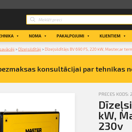
EHNIKA
NOMA
PAKALPOJUMI
KLIENTIEM
 savācēji
>
Dīzeļsildītāji
>
Dīzeļsildītājs BV 690 FS, 220 kW, Master,ar te
bezmaksas konsultācijai par tehnikas 
PRECES KODS: 
Dīzeļs
ītājs BV
u 230v
kW, Ma
230v