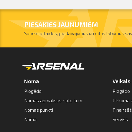
PIESAKIES JAUNUMIEM
Saņem atlaides, piedāvājumus un citus labumus sav
Noma
Veikals
Piegāde
Piegāde
Nomas apmaksas noteikumi
Pirkuma 
Nomas punkti
Finansē
Noma
Serviss