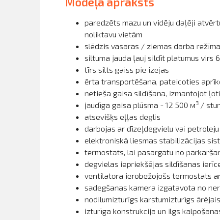
Modeļa apraksts
paredzēts mazu un vidēju daļēji atvērt
noliktavu vietām
slēdzis vasaras / ziemas darba režīma i
siltuma jauda ļauj sildīt platumus virs
tīrs silts gaiss pie izejas
ērta transportēšana, pateicoties aprīk
netieša gaisa sildīšana, izmantojot ļot
3
jaudīga gaisa plūsma - 12 500
м
/ stu
atsevišķs eļļas deglis
darbojas ar dīzeļdegvielu vai petroleju
elektroniskā liesmas stabilizācijas si
termostats, lai pasargātu no pārkarša
degvielas iepriekšējas sildīšanas ierī
ventilatora ierobežojošs termostats a
sadegšanas kamera izgatavota no ner
nodilumizturīgs karstumizturīgs ārējai
izturīga konstrukcija un ilgs kalpošana