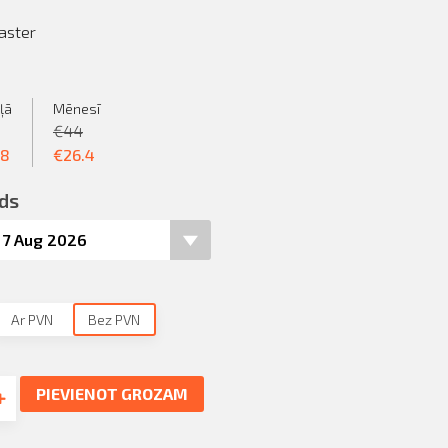
aster
ļā
Mēnesī
€
44
.8
€
26.4
ds
Ar PVN
Bez PVN
PIEVIENOT GROZAM