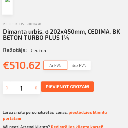
Profila informācija
Sazināties
PRECES KODS: 50011476
Iziet
Dimanta urbis, ø 202x450mm, CEDIMA, BK
PIETEIKTIES
BETON TURBO PLUS 1¼
Ražotājs:
Cedima
€
510.62
Ar PVN
Bez PVN
PIEVIENOT GROZAM
Lai uzzinātu personalizētās cenas,
pieslēdzies klientu
portālam
Vēl neesi Arsenal klients?
Reģistrējies klienta kartei!