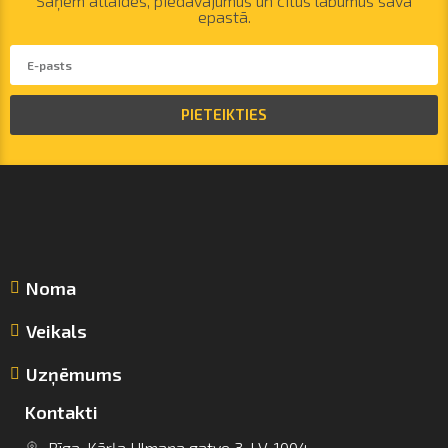
Saņem atlaides, piedāvājumus un citus labumus savā
epastā.
PIETEIKTIES
Noma
Veikals
Uzņēmums
Kontakti
Rīga, Kārļa Ulmaņa gatve 3, LV-1004