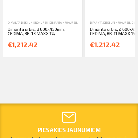
DIMANTA DISKI UN KROŅURBJI
,
DIMANTA KROŅURBJI
,
JAUNA TEHNIKA
DIMANTA DISKI UN KROŅURBJI
,
DIMA
Dimanta urbis, ø 600x450mm,
Dimanta urbis, ø 600x4
CEDIMA, BB-13 MAXX 1¼
CEDIMA, BB-11 MAXX 1¼
€1,212.42
€1,212.42
PIESAKIES JAUNUMIEM