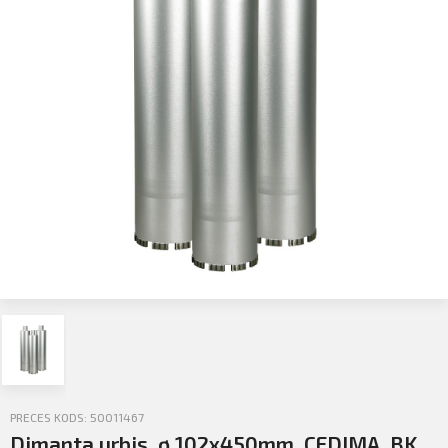
Profila informācija
Sazināties
Iziet
PIETEIKTIES
PRECES KODS: 50011467
Dimanta urbis, ø 102x450mm, CEDIMA, BK