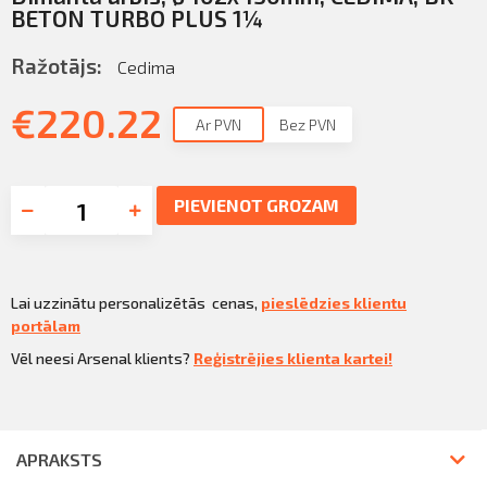
BETON TURBO PLUS 1¼
Ražotājs:
Cedima
€
220.22
Ar PVN
Bez PVN
PIEVIENOT GROZAM
Lai uzzinātu personalizētās cenas,
pieslēdzies klientu
portālam
Vēl neesi Arsenal klients?
Reģistrējies klienta kartei!
APRAKSTS