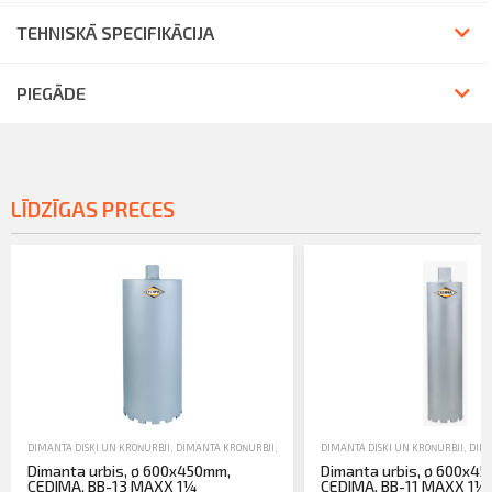
TEHNISKĀ SPECIFIKĀCIJA
PIEGĀDE
LĪDZĪGAS PRECES
DIMANTA DISKI UN KROŅURBJI
,
DIMANTA KROŅURBJI
,
JAUNA TEHNIKA
DIMANTA DISKI UN KROŅURBJI
,
DIMA
Dimanta urbis, ø 600x450mm,
Dimanta urbis, ø 600x4
CEDIMA, BB-13 MAXX 1¼
CEDIMA, BB-11 MAXX 1¼