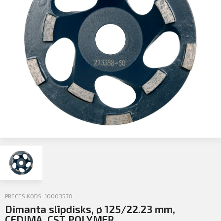
Profila informācija
Sazināties
PIETEIKTIES
Iziet
PRECES KODS: 10003570
Dimanta slīpdisks, ø 125/22.23 mm,
CEDIMA, CST POLYMER