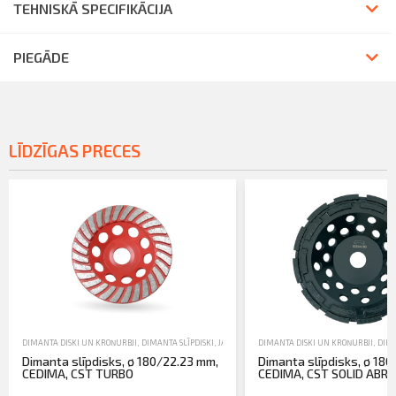
TEHNISKĀ SPECIFIKĀCIJA
PIEGĀDE
LĪDZĪGAS PRECES
DIMANTA DISKI UN KROŅURBJI
,
DIMANTA SLĪPDISKI
,
JAUNA TEHNIKA
DIMANTA DISKI UN KROŅURBJI
,
DIMA
Dimanta slīpdisks, ø 180/22.23 mm,
Dimanta slīpdisks, ø 18
CEDIMA, CST TURBO
CEDIMA, CST SOLID ABRA