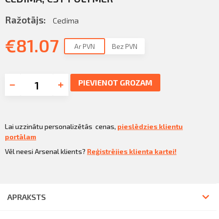
Ražotājs:
Cedima
€
81.07
Ar PVN
Bez PVN
PIEVIENOT GROZAM
Lai uzzinātu personalizētās cenas,
pieslēdzies klientu
portālam
Vēl neesi Arsenal klients?
Reģistrējies klienta kartei!
APRAKSTS