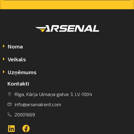
Noma
Veikals
Uzņēmums
Kontakti
info@arsenalrent.com
Rīga, Kārļa Ulmaņa gatve 3, LV-1004
info@arsenalrent.com
+37120001669
20001669
Lietuva
Latvija
Igaunija