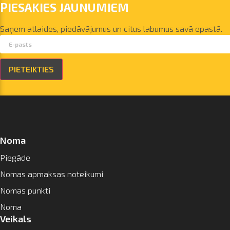
PIESAKIES JAUNUMIEM
Saņem atlaides, piedāvājumus un citus labumus savā epastā.
PIETEIKTIES
Noma
Piegāde
Nomas apmaksas noteikumi
Nomas punkti
Noma
Veikals