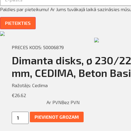
fila informācija
Paldies par pieteikumu! Ar Jums tuvākajā laikā sazināsies mūs
ināties
PIETEIKTIES
t
PRECES KODS: 50006879
Dimanta disks, ø 230/22
mm, CEDIMA, Beton Basi
Ražotājs:
Cedima
€
26.62
Ar PVN
Bez PVN
Dimanta
PIEVIENOT GROZAM
disks,
ø
230/22,23