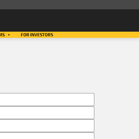
MS
FOR INVESTORS
Smart ID
eParaksts
eParaksts mobile