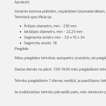
Apraksts
Izmanto betona plātnēm, vispārējiem būvmateriāliem
Tehniskā specifikācija
Ārējais diametrs, mm - 230 mm
Iekšējais diametrs, mm - 22,23 mm
Segmenta izmērs mm - 3,0 x 10 x 34
Segmrntu skaits 18
Piegāde
Mūsu piegādes tehnikas autoparks izveidots, lai piegā
Darba dienās no plkst. 7:00-19:00 mēs piegādāsim tehn
Tehniku piegādāsim 7 dienas nedēļā, ja pasūtījums tiek
Ja izvēlēsieties tehniku pārvadāt pats, mēs ieteiksim 