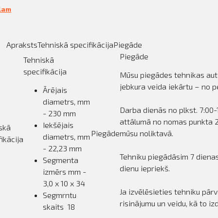
ālam
Apraksts
Tehniskā specifikācija
Piegāde
Piegāde
Tehniskā
specifikācija
Mūsu piegādes tehnikas auto
jebkura veida iekārtu – no p
Ārējais
diametrs, mm
Darba dienās no plkst. 7:00
- 230 mm
attālumā no nomas punkta 2 h
Iekšējais
skā
Piegāde
mūsu noliktavā.
diametrs, mm
fikācija
- 22,23 mm
Tehniku piegādāsim 7 dienas 
Segmenta
dienu iepriekš.
izmērs mm -
3,0 x 10 x 34
Ja izvēlēsieties tehniku pār
Segmrntu
risinājumu un veidu, kā to i
skaits 18