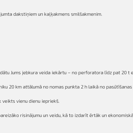
, jumta dakstiņiem un kaļķakmens smilšakmenim.
dātu Jums jebkura veida iekārtu – no perforatora līdz pat 20 t
iku 20 km attālumā no nomas punkta 2 h laikā no pasūtīšanas br
 veikts vienu dienu iepriekš.
pareizāko risinājumu un veidu, kā to izdarīt ērtāk un ekonomiskā