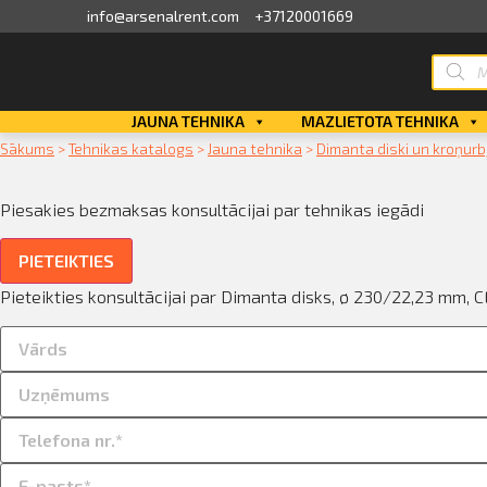
info@arsenalrent.com
+37120001669
Produc
search
skats
Skip
JAUNA TEHNIKA
MAZLIETOTA TEHNIKA
to
ini, pavadzīmes
Sākums
>
Tehnikas katalogs
>
Jauna tehnika
>
Dimanta diski un kroņurbj
content
i, atlikumi objektos
Piesakies bezmaksas konsultācijai par tehnikas iegādi
PIETEIKTIES
dāvājumi
Pieteikties konsultācijai par Dimanta disks, ø 230/22,23 mm, 
sājumu saraksts
dītlimita bilance
nvaras