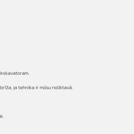
 ekskavatoram.
īža, ja tehnika ir mūsu noliktavā.
k.