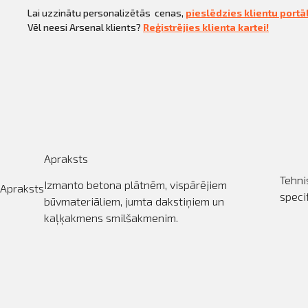
mm,
Lai uzzinātu personalizētās cenas,
pieslēdzies klientu port
CEDIMA,
Beton
Vēl neesi Arsenal klients?
Reģistrējies klienta kartei!
Basic
daudzums
Apraksts
Tehni
Izmanto betona plātnēm, vispārējiem
Apraksts
speci
būvmateriāliem, jumta dakstiņiem un
kaļķakmens smilšakmenim.