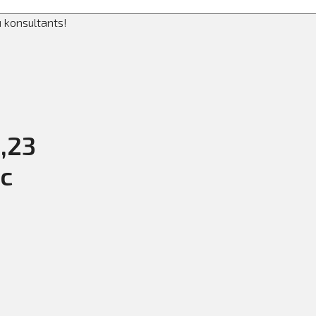
u konsultants!
,23
c