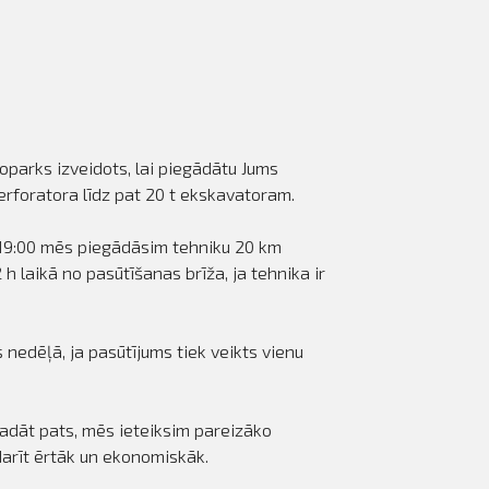
parks izveidots, lai piegādātu Jums
erforatora līdz pat 20 t ekskavatoram.
-19:00 mēs piegādāsim tehniku 20 km
 laikā no pasūtīšanas brīža, ja tehnika ir
nedēļā, ja pasūtījums tiek veikts vienu
vadāt pats, mēs ieteiksim pareizāko
zdarīt ērtāk un ekonomiskāk.