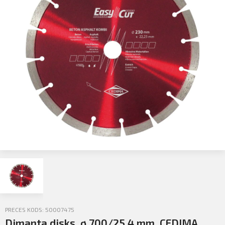
Profila informācija
Sazināties
Iziet
PIETEIKTIES
PRECES KODS: 50007475
Dimanta disks, ø 700/25.4 mm, CEDIMA,