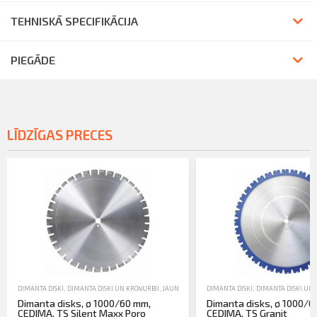
TEHNISKĀ SPECIFIKĀCIJA
PIEGĀDE
LĪDZĪGAS PRECES
DIMANTA DISKI
,
DIMANTA DISKI UN KROŅURBJI
,
JAUNA TEHNIKA
DIMANTA DISKI
,
DIMANTA DISKI UN 
Dimanta disks, ø 1000/60 mm,
Dimanta disks, ø 1000/6
CEDIMA, TS Silent Maxx Poro
CEDIMA, TS Granit