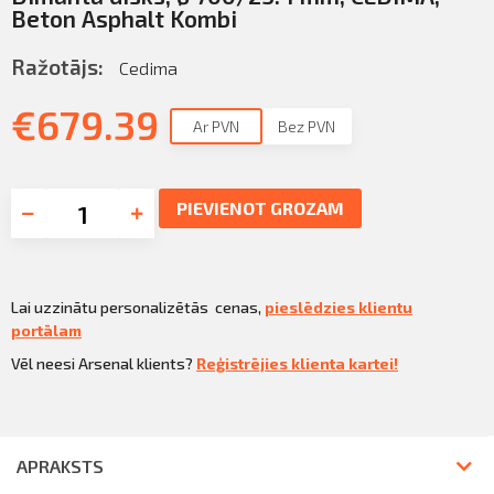
Beton Asphalt Kombi
Ražotājs:
Cedima
€
679.39
Ar PVN
Bez PVN
PIEVIENOT GROZAM
Lai uzzinātu personalizētās cenas,
pieslēdzies klientu
portālam
Vēl neesi Arsenal klients?
Reģistrējies klienta kartei!
APRAKSTS