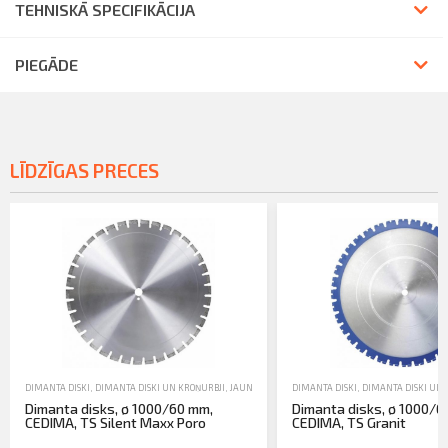
TEHNISKĀ SPECIFIKĀCIJA
PIEGĀDE
LĪDZĪGAS PRECES
DIMANTA DISKI
,
DIMANTA DISKI UN KROŅURBJI
,
JAUNA TEHNIKA
DIMANTA DISKI
,
DIMANTA DISKI UN 
Dimanta disks, ø 1000/60 mm,
Dimanta disks, ø 1000/6
CEDIMA, TS Silent Maxx Poro
CEDIMA, TS Granit