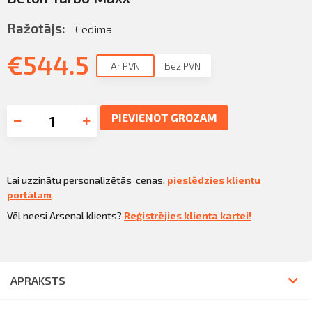
Ražotājs:
Cedima
€
544.5
Ar PVN
Bez PVN
PIEVIENOT GROZAM
Lai uzzinātu personalizētās cenas,
pieslēdzies klientu
portālam
Vēl neesi Arsenal klients?
Reģistrējies klienta kartei!
APRAKSTS