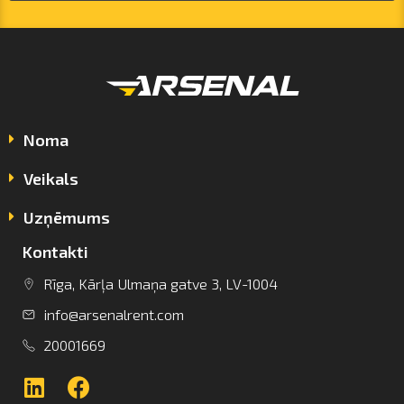
Noma
Veikals
Uzņēmums
Kontakti
info@arsenalrent.com
Rīga, Kārļa Ulmaņa gatve 3, LV-1004
info@arsenalrent.com
+37120001669
20001669
Lietuva
Latvija
Igaunija