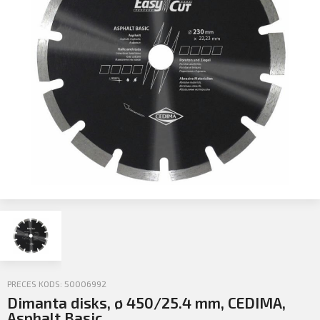
Profila informācija
Sazināties
PIETEIKTIES
Iziet
PRECES KODS: 50006992
Dimanta disks, ø 450/25.4 mm, CEDIMA,
Asphalt Basic