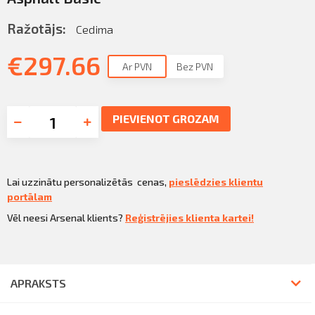
Ražotājs:
Cedima
€
297.66
Ar PVN
Bez PVN
PIEVIENOT GROZAM
Lai uzzinātu personalizētās cenas,
pieslēdzies klientu
portālam
Vēl neesi Arsenal klients?
Reģistrējies klienta kartei!
APRAKSTS