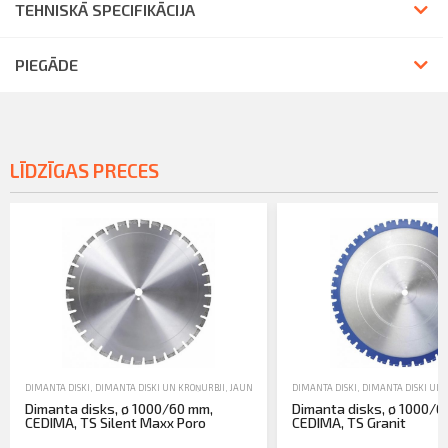
TEHNISKĀ SPECIFIKĀCIJA
PIEGĀDE
LĪDZĪGAS PRECES
DIMANTA DISKI
,
DIMANTA DISKI UN KROŅURBJI
,
JAUNA TEHNIKA
DIMANTA DISKI
,
DIMANTA DISKI UN 
Dimanta disks, ø 1000/60 mm,
Dimanta disks, ø 1000/6
CEDIMA, TS Silent Maxx Poro
CEDIMA, TS Granit