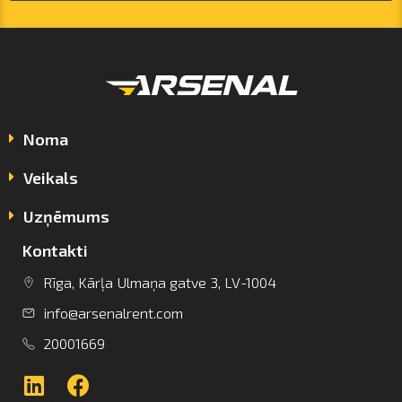
Noma
Veikals
Uzņēmums
Kontakti
info@arsenalrent.com
Rīga, Kārļa Ulmaņa gatve 3, LV-1004
info@arsenalrent.com
+37120001669
20001669
Lietuva
Latvija
Igaunija