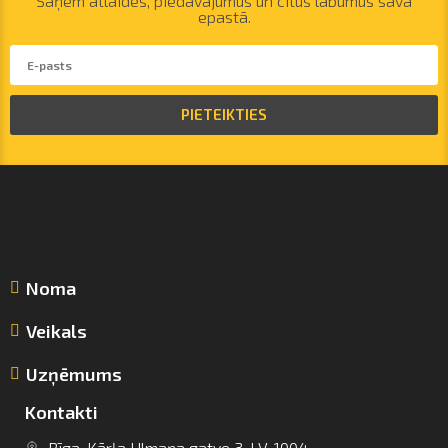
Saņem atlaides, piedāvājumus un citus labumus savā
epastā.
PIETEIKTIES
Noma
Veikals
Uzņēmums
Kontakti
Rīga, Kārļa Ulmaņa gatve 3, LV-1004