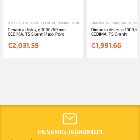
DIMANTA DISKI
,
DIMANTA DISKI UN KROŅURBJI
,
JAUNA TEHNIKA
DIMANTA DISKI
,
DIMANTA DISKI UN 
Dimanta disks, ø 1000/60 mm,
Dimanta disks, ø 1000/6
CEDIMA, TS Silent Maxx Poro
CEDIMA, TS Granit
€2,031.59
€1,991.66
PIESAKIES JAUNUMIEM