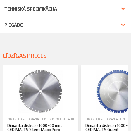
TEHNISKĀ SPECIFIKĀCIJA
PIEGĀDE
LĪDZĪGAS PRECES
DIMANTA DISKI
,
DIMANTA DISKI UN KROŅURBJI
,
JAUNA TEHNIKA
DIMANTA DISKI
,
DIMANTA DISKI UN 
Dimanta disks, ø 1000/60 mm,
Dimanta disks, ø 1000/6
CEDIMA, TS Silent Maxx Poro
CEDIMA, TS Granit