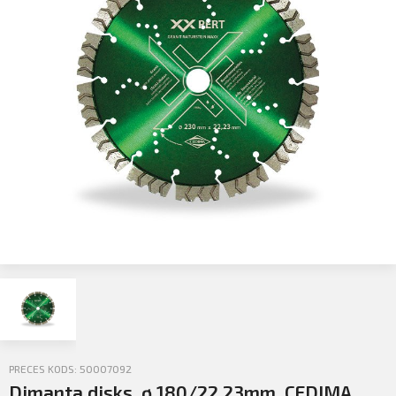
Profila informācija
Sazināties
Iziet
PIETEIKTIES
PRECES KODS: 50007092
Dimanta disks, ø 180/22.23mm, CEDIMA,