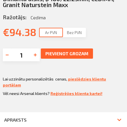
Granit Naturstein Maxx
Ražotājs:
Cedima
€
94.38
Ar PVN
Bez PVN
PIEVIENOT GROZAM
Lai uzzinātu personalizētās cenas,
pieslēdzies klientu
portālam
Vēl neesi Arsenal klients?
Reģistrējies klienta kartei!
APRAKSTS