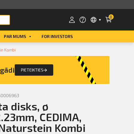
0
PAR MUMS
FOR INVESTORS
Smart ID
in Kombi
eParaksts
egādi
PIETEIKTIES
eParaksts mobile
50006963
a disks, ø
2.23mm, CEDIMA,
Naturstein Kombi