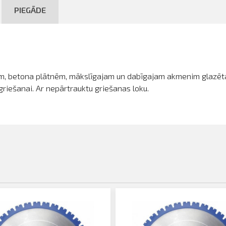
PIEGĀDE
 betona plātnēm, mākslīgajam un dabīgajam akmenim glazētas f
 griešanai. Ar nepārtrauktu griešanas loku.