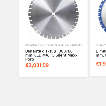
DIMANTA DISKI
,
DIMANTA DISKI UN KROŅURBJI
,
JAUNA TEHNIKA
DIMANTA
Dimanta disks, ø 1000/60
Diman
mm, CEDIMA, TS Silent Maxx
mm, C
Poro
€1,9
€2,031.59