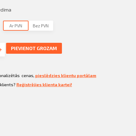
edima
Ar PVN
Bez PVN
PIEVIENOT GROZAM
sonalizētās cenas,
pieslēdzies klientu portālam
 klients?
Reģistrējies klienta kartei!