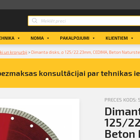
EHNIKA
NOMA
PAKALPOJUMI
KLIENTIEM
i un kroņurbji
>
Dimanta disks, ø 125/22.23mm, CEDIMA, Beton Naturste
bezmaksas konsultācijai par tehnikas i
PRECES KODS: 
Dimant
disks, ø
stein
125/2
Beton 