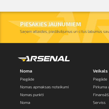
PIESAKIES JAUNUMIEM
Saņem atlaides, piedāvājumus un citus labumus sav
Noma
Veikals
Piegāde
Piegāde
Nomas apmaksas noteikumi
Pirkuma 
Nomas punkti
Finansē
Noma
Serviss