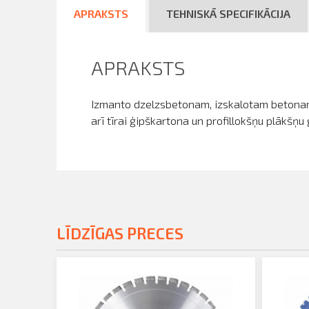
APRAKSTS
TEHNISKĀ SPECIFIKĀCIJA
APRAKSTS
Izmanto dzelzsbetonam, izskalotam betonam,
arī tīrai ģipškartona un profillokšņu plākšņu
LĪDZĪGAS PRECES