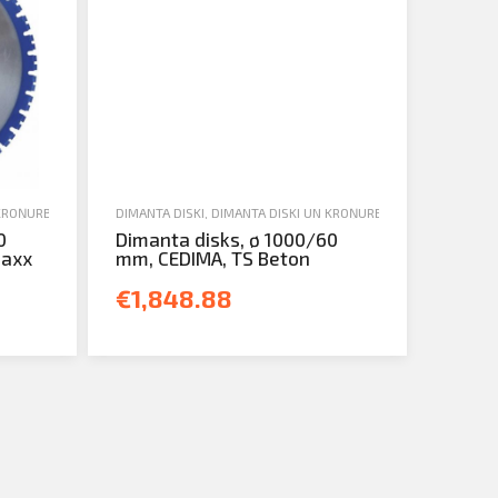
KROŅURBJI
,
JAUNA TEHNIKA
DIMANTA DISKI
,
DIMANTA DISKI UN KROŅURBJI
,
JAUNA TEHNIKA
0
Dimanta disks, ø 1000/60
Maxx
mm, CEDIMA, TS Beton
€1,848.88