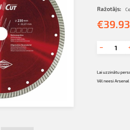
Ražotājs:
C
€
39.93
Lai uzzinātu per
Vēl neesi Arsenal