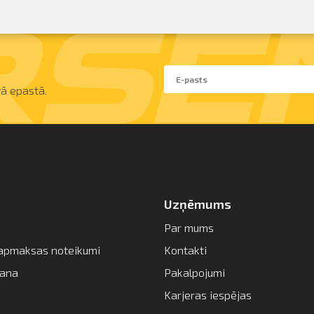
ā epastā.
Uzņēmums
Par mums
apmaksas noteikumi
Kontakti
šana
Pakalpojumi
Karjeras iespējas