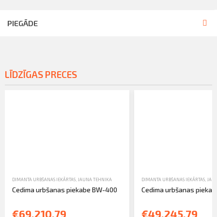
PIEGĀDE
LĪDZĪGAS PRECES
DIMANTA URBŠANAS IEKĀRTAS
,
JAUNA TEHNIKA
DIMANTA URBŠANAS IEKĀRTAS
,
JAU
Cedima urbšanas piekabe BW-400
Cedima urbšanas pieka
€69,210.79
€49,245.79