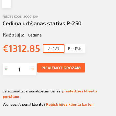
Profila informācija
Sazināties
PRECES KODS: 30001106
PIETEIKTIES
Cedima urbšanas statīvs P-250
Iziet
Ražotājs:
Cedima
€
1312.85
Ar PVN
Bez PVN
PIEVIENOT GROZAM
Lai uzzinātu personalizētās cenas,
pieslēdzies klientu
portālam
Vēl neesi Arsenal klients?
Reģistrējies klienta kartei!