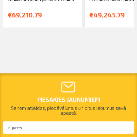
€69,210.79
€49,245.79
PIESAKIES JAUNUMIEM
Saņem atlaides, piedāvājumus un citus labumus savā
epastā.