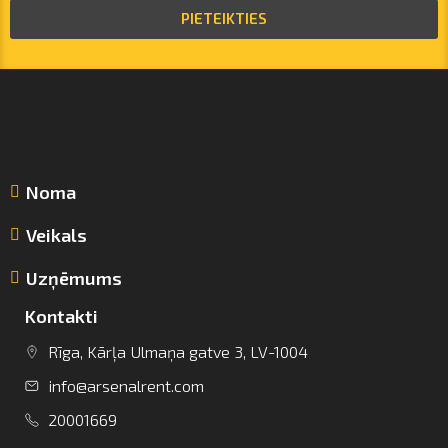
PIETEIKTIES
Noma
Veikals
Uzņēmums
Kontakti
Rīga, Kārļa Ulmaņa gatve 3, LV-1004
info@arsenalrent.com
info@arsenalrent.com
20001669
+37120001669