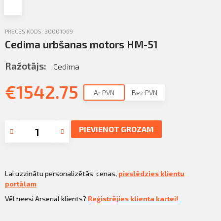
Profila informācija
Sazināties
PRECES KODS: 30001069
PIETEIKTIES
Cedima urbšanas motors HM-51
Iziet
Ražotājs:
Cedima
€
1542.75
Ar PVN
Bez PVN
PIEVIENOT GROZAM
Lai uzzinātu personalizētās cenas,
pieslēdzies klientu
portālam
Vēl neesi Arsenal klients?
Reģistrējies klienta kartei!