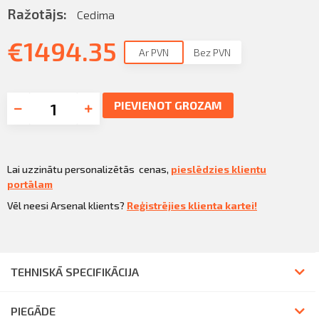
Ražotājs:
Cedima
€
1494.35
Ar PVN
Bez PVN
PIEVIENOT GROZAM
Lai uzzinātu personalizētās cenas,
pieslēdzies klientu
portālam
Vēl neesi Arsenal klients?
Reģistrējies klienta kartei!
TEHNISKĀ SPECIFIKĀCIJA
PIEGĀDE