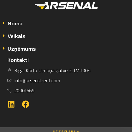
Noma
Veikals
Uzņēmums
Kontakti
info@arsenalrent.com
Rīga, Kārļa Ulmaņa gatve 3, LV-1004
info@arsenalrent.com
+37120001669
20001669
Lietuva
Latvija
Igaunija
UZ SĀKUMU