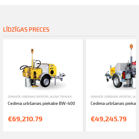
LĪDZĪGAS PRECES
DIMANTA URBŠANAS IEKĀRTAS
,
JAUNA TEHNIKA
DIMANTA URBŠANAS IEKĀRTAS
,
JAU
Cedima urbšanas piekabe BW-400
Cedima urbšanas pieka
€69,210.79
€49,245.79