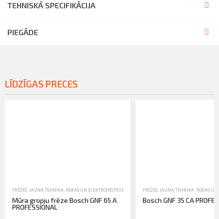
TEHNISKĀ SPECIFIKĀCIJA
PIEGĀDE
LĪDZĪGAS PRECES
FRĒZES
,
JAUNA TEHNIKA
,
ROKAS UN ELEKTROINSTRUMENTI
FRĒZES
,
JAUNA TEHNIKA
,
ROKAS UN
Mūra gropju frēze Bosch GNF 65 A
Bosch GNF 35 CA PROFE
PROFESSIONAL