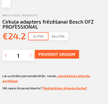
Profila informācija
Sazināties
PRECES KODS: 1600A0011C
Cirkuļa adapters frēzēšanai Bosch OFZ
PIETEIKTIES
Iziet
PROFESSIONAL
€
24.2
Ar PVN
Bez PVN
PIEVIENOT GROZAM
Lai uzzinātu personalizētās cenas,
pieslēdzies klientu
portālam
Vēl neesi Arsenal klients?
Reģistrējies klienta kartei!