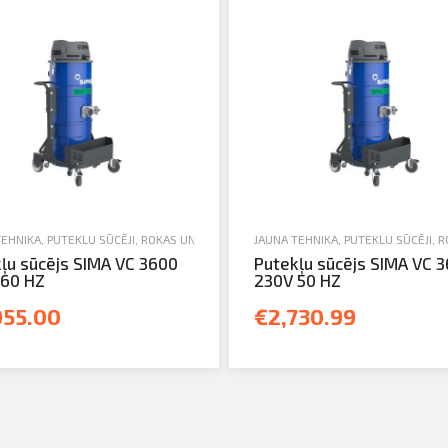
TEHNIKA
OKAS UN ELEKTROINSTRUMENTI
,
PUTEKĻU SŪCĒJI
,
ROKAS UN ELEKTROINSTRUMENTI
JAUNA TEHNIKA
,
PUTEKĻU SŪCĒJI
,
R
ļu sūcējs SIMA VC 3600
Putekļu sūcējs SIMA VC 
 60 HZ
230V 50 HZ
955.00
€2,730.99