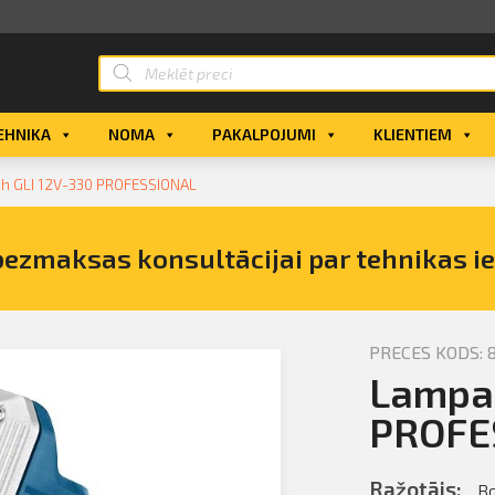
EHNIKA
NOMA
PAKALPOJUMI
KLIENTIEM
h GLI 12V-330 PROFESSIONAL
bezmaksas konsultācijai par tehnikas i
PRECES KODS: 
Lampa 
sch GLI
PROFE
Ražotājs:
B