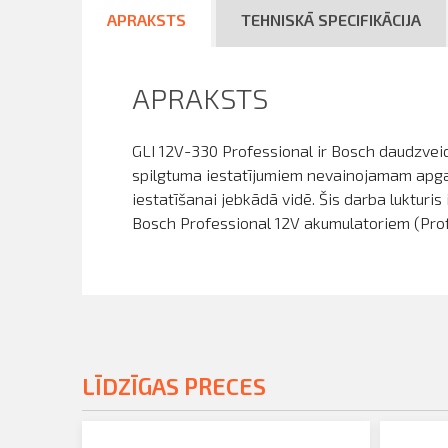
APRAKSTS
TEHNISKĀ SPECIFIKĀCIJA
APRAKSTS
GLI 12V-330 Professional ir Bosch daudzveidī
spilgtuma iestatījumiem nevainojamam apgais
iestatīšanai jebkādā vidē. Šis darba lukturis
Bosch Professional 12V akumulatoriem (Prof
LĪDZĪGAS PRECES