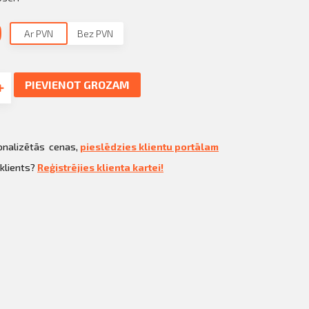
9
Ar PVN
Bez PVN
PIEVIENOT GROZAM
sonalizētās cenas,
pieslēdzies klientu portālam
 klients?
Reģistrējies klienta kartei!