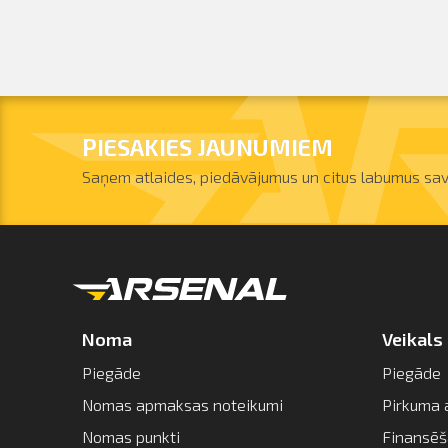
PIESAKIES JAUNUMIEM
Saņem atlaides, piedāvājumus un citus labumus sav
Noma
Veikals
Piegāde
Piegāde
Nomas apmaksas noteikumi
Pirkuma 
Nomas punkti
Finansē