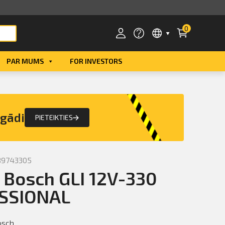
0
PAR MUMS
FOR INVESTORS
Smart ID
eParaksts
egādi
PIETEIKTIES
eParaksts mobile
89743305
Bosch GLI 12V-330
SSIONAL
osch