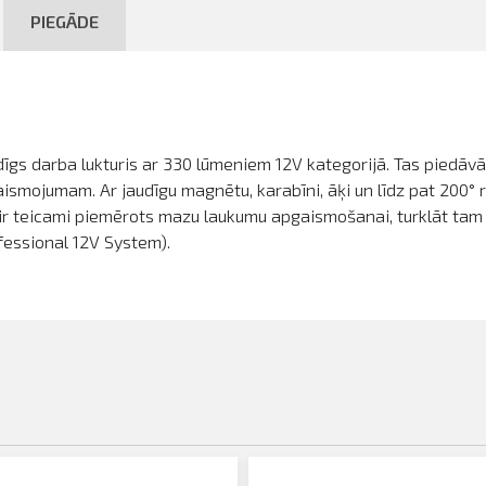
PIEGĀDE
gs darba lukturis ar 330 lūmeniem 12V kategorijā. Tas piedāvā 
mojumam. Ar jaudīgu magnētu, karabīni, āķi un līdz pat 200° r
 ir teicami piemērots mazu laukumu apgaismošanai, turklāt tam ir
essional 12V System).