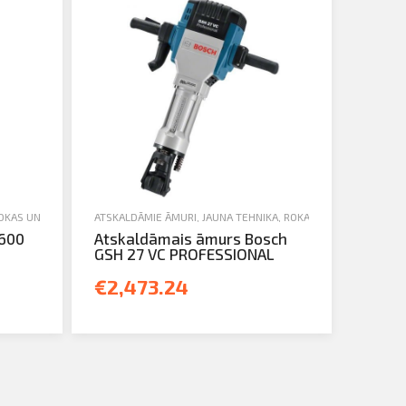
OKAS UN ELEKTROINSTRUMENTI
ATSKALDĀMIE ĀMURI
,
JAUNA TEHNIKA
,
ROKAS UN ELEKTROINST
3600
Atskaldāmais āmurs Bosch
GSH 27 VC PROFESSIONAL
€2,473.24