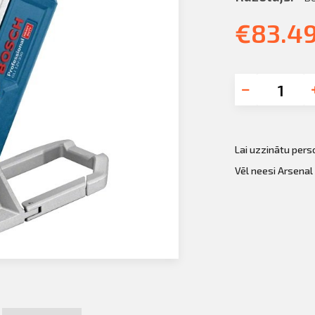
€
83.4
Lai uzzinātu per
Vēl neesi Arsenal