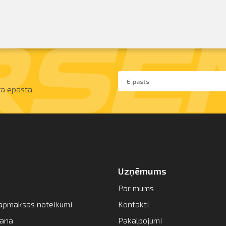
ā epastā.
Uzņēmums
Par mums
apmaksas noteikumi
Kontakti
šana
Pakalpojumi