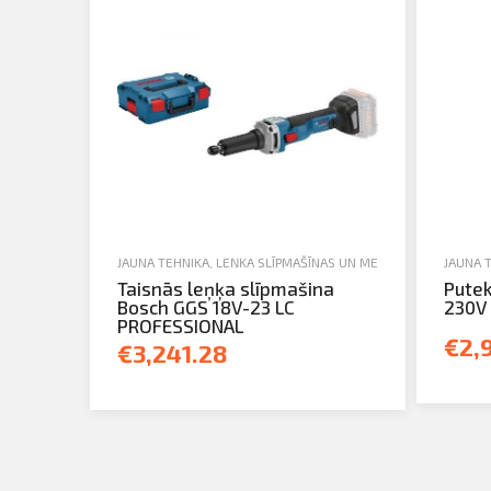
JAUNA TEHNIKA
,
LEŅĶA SLĪPMAŠĪNAS UN METĀLA APSTRĀDE
JAUNA 
,
R
Taisnās leņķa slīpmašina
Putek
Bosch GGS 18V-23 LC
230V
PROFESSIONAL
€2,
€3,241.28