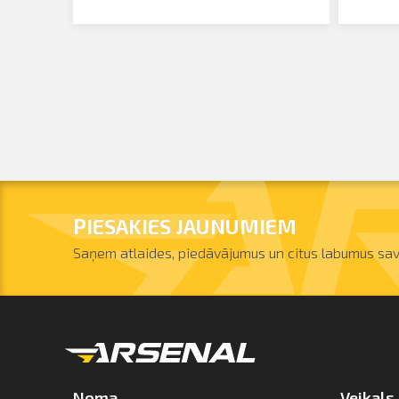
PIESAKIES JAUNUMIEM
Saņem atlaides, piedāvājumus un citus labumus sav
Noma
Veikals