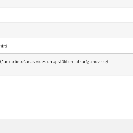
unkti
*un no lietošanas vides un apstākļiem atkarīga novirze)