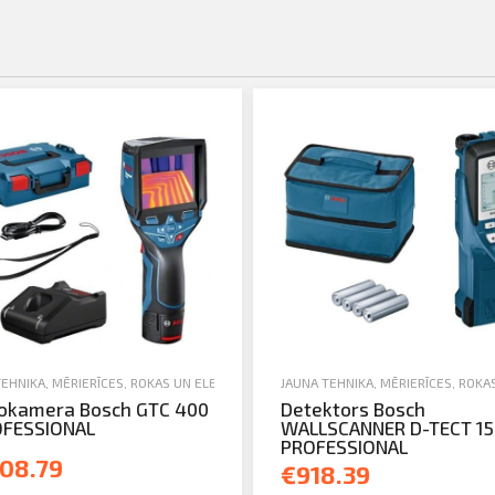
I
TEHNIKA
,
MĒRIERĪCES
,
ROKAS UN ELEKTROINSTRUMENTI
JAUNA TEHNIKA
,
MĒRIERĪCES
,
ROKA
okamera Bosch GTC 400
Detektors Bosch
OFESSIONAL
WALLSCANNER D-TECT 15
PROFESSIONAL
208.79
€918.39