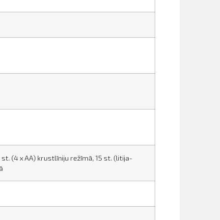
st. (4 x AA) krustlīniju režīmā, 15 st. (litija-
mā