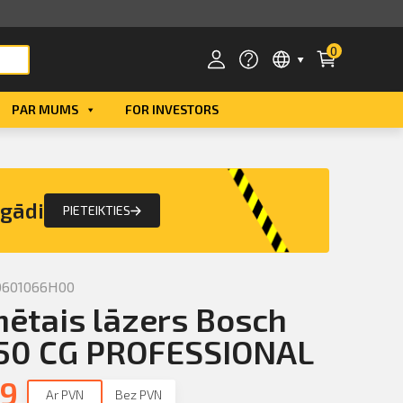
0
PAR MUMS
FOR INVESTORS
Smart ID
eParaksts
egādi
PIETEIKTIES
eParaksts mobile
0601066H00
ētais lāzers Bosch
-50 CG PROFESSIONAL
49
Ar PVN
Bez PVN