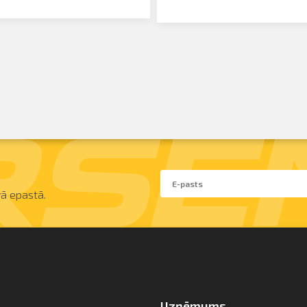
ā epastā.
Uzņēmums