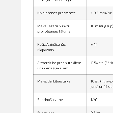
Nivelēšanas precizitāte
± 0,3 mm/m* (
Maks. lāzera punktu
10 m (augšup),
projicēšanas tālums
Pašizlīdzināšanās
± 4°
diapazons
Aizsardzība pret putekļiem
IP 54*** (***i
un ūdens šļakatām
Maks. darbības laiks
10 st. (litija-
jonu) un 12 st.
Stiprinošā vītne
1/4"
Svars, apt.
0,6 kg