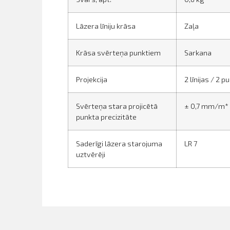
Lāzera līniju krāsa
Zaļa
Krāsa svērteņa punktiem
Sarkana
Projekcija
2 līnijas / 2 p
Svērteņa stara projicētā
± 0,7 mm/m* (
punkta precizitāte
Saderīgi lāzera starojuma
LR 7
uztvērēji