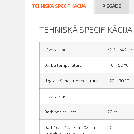
TEHNISKĀ SPECIFIKĀCIJA
PIEGĀDE
TEHNISKĀ SPECIFIKĀCIJA
Lāzera diode
500 – 540 nm
Darba temperatūra
-10 – 50 °C
Uzglabāšanas temperatūra
-20 – 70 °C
Lāzera klase
2
Darbības tālums
20 m
Darbības tālums ar lāzera
50 m
starojuma uztvērēju