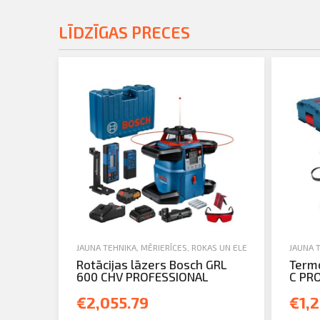
LĪDZĪGAS PRECES
JAUNA TEHNIKA
,
MĒRIERĪCES
,
ROKAS UN ELEKTROINSTRUMENT
JAUNA 
Rotācijas lāzers Bosch GRL
Term
600 CHV PROFESSIONAL
C PR
€2,055.79
€1,