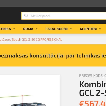
EHNIKA
NOMA
PAKALPOJUMI
KLIENTIEM
s lāzers Bosch GCL 2-50 CG PROFESSIONAL
bezmaksas konsultācijai par tehnikas i
PRECES KODS: 
Kombin
ētais
L iegādi
GCL 2
€
567.