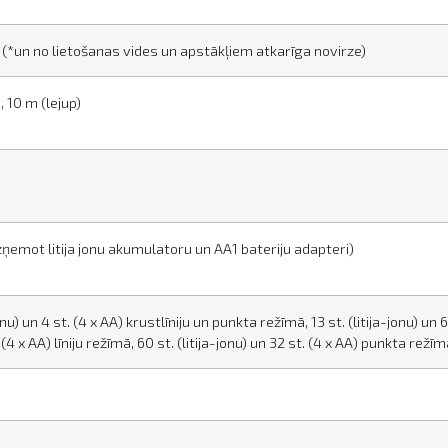
*un no lietošanas vides un apstākļiem atkarīga novirze)
 10 m (lejup)
zņemot litija jonu akumulatoru un AA1 bateriju adapteri)
jonu) un 4 st. (4 x AA) krustlīniju un punkta režīmā, 13 st. (litija-jonu) un 6 
 (4 x AA) līniju režīmā, 60 st. (litija-jonu) un 32 st. (4 x AA) punkta režī