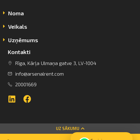
Noma
Veikals
Uzņēmums
Kontakti
info@arsenalrent.com
Rīga, Kārļa Ulmaņa gatve 3, LV-1004
info@arsenalrent.com
+37120001669
20001669
Lietuva
Latvija
Igaunija
UZ SĀKUMU