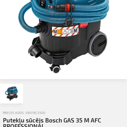
Profila informācija
Sazināties
PIETEIKTIES
Iziet
PRECES KODS: 06019C3100
Putekļu sūcējs Bosch GAS 35 M AFC
PROFESSIONAL