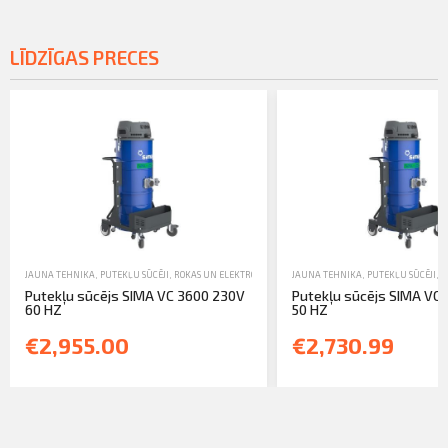
LĪDZĪGAS PRECES
JAUNA TEHNIKA
,
PUTEKĻU SŪCĒJI
,
ROKAS UN ELEKTROINSTRUMENTI
JAUNA TEHNIKA
,
PUTEKĻU SŪCĒJI
,
R
Putekļu sūcējs SIMA VC 3600 230V
Putekļu sūcējs SIMA VC
60 HZ
50 HZ
€2,955.00
€2,730.99