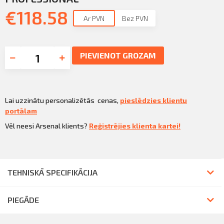
€
118.58
Ar PVN
Bez PVN
PIEVIENOT GROZAM
Lai uzzinātu personalizētās cenas,
pieslēdzies klientu
portālam
Vēl neesi Arsenal klients?
Reģistrējies klienta kartei!
TEHNISKĀ SPECIFIKĀCIJA
PIEGĀDE