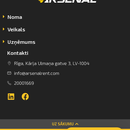
Noma
Veikals
Uzņēmums
Kontakti
info@arsenalrent.com
Rīga, Kārļa Ulmaņa gatve 3, LV-1004
info@arsenalrent.com
+37120001669
20001669
Lietuva
Latvija
Igaunija
UZ SĀKUMU