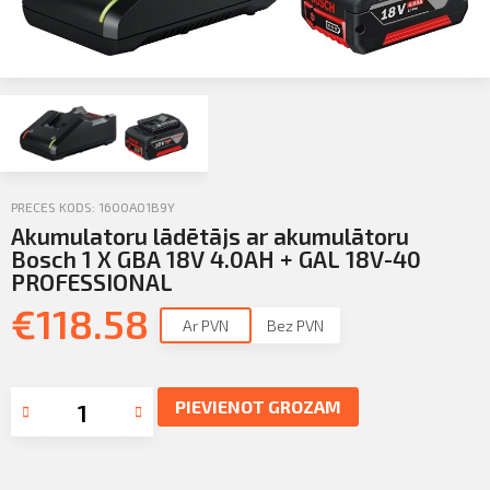
Profila informācija
Sazināties
Iziet
PIETEIKTIES
PRECES KODS: 1600A01B9Y
Akumulatoru lādētājs ar akumulātoru
Bosch 1 X GBA 18V 4.0AH + GAL 18V-40
PROFESSIONAL
€
118.58
Ar PVN
Bez PVN
PIEVIENOT GROZAM