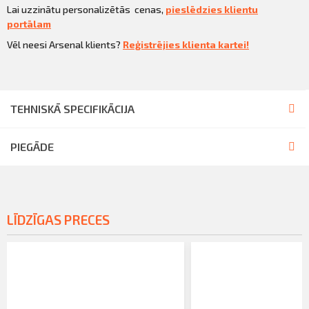
Lai uzzinātu personalizētās cenas,
pieslēdzies klientu
portālam
Vēl neesi Arsenal klients?
Reģistrējies klienta kartei!
TEHNISKĀ SPECIFIKĀCIJA
PIEGĀDE
LĪDZĪGAS PRECES