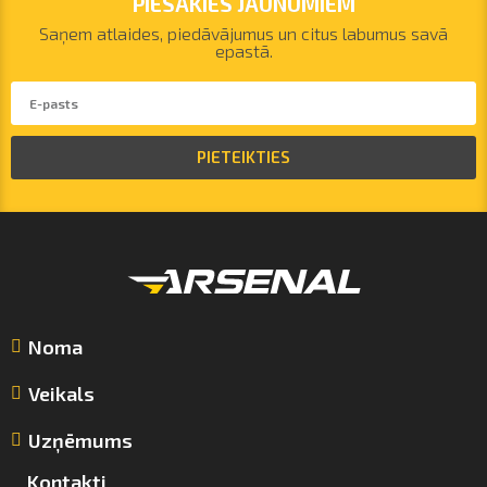
PIESAKIES JAUNUMIEM
Saņem atlaides, piedāvājumus un citus labumus savā
epastā.
PIETEIKTIES
Noma
Veikals
Uzņēmums
Kontakti