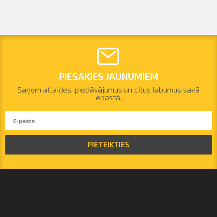
PIESAKIES JAUNUMIEM
Saņem atlaides, piedāvājumus un citus labumus savā
epastā.
PIETEIKTIES