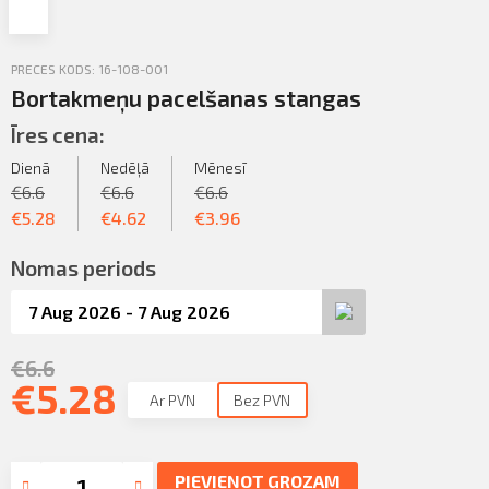
Profila informācija
Sazināties
PRECES KODS: 16-108-001
PIETEIKTIES
Bortakmeņu pacelšanas stangas
Iziet
Īres cena:
Dienā
Nedēļā
Mēnesī
€
6.6
€
6.6
€
6.6
€
5.28
€
4.62
€
3.96
Nomas periods
€
6.6
€
5.28
Ar PVN
Bez PVN
PIEVIENOT GROZAM