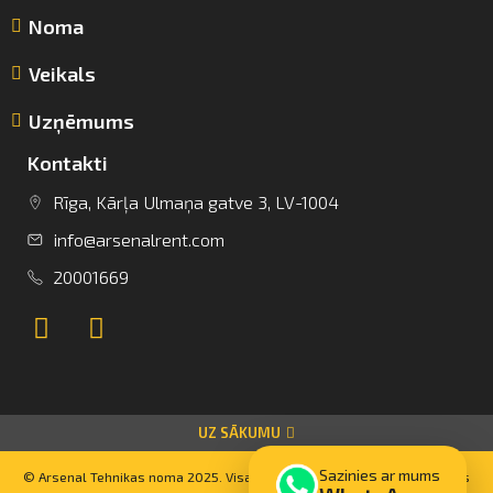
Noma
Veikals
Uzņēmums
Kontakti
Rīga, Kārļa Ulmaņa gatve 3, LV-1004
info@arsenalrent.com
info@arsenalrent.com
20001669
+37120001669
Lietuva
Latvija
Igaunija
UZ SĀKUMU
Sazinies ar mums
© Arsenal Tehnikas noma 2025. Visas tiesības aizsargātas. Mājaslapas