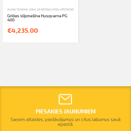
JAUNA TEHNIKA
,
KOKA UN BETONA GRĪDU APSTRĀDES TEHNIKA
Grīdas slīpmašīna Husqvarna PG
400
€4,235.00
PIESAKIES JAUNUMIEM
Saņem atlaides, piedāvājumus un citus labumus savā
epastā.