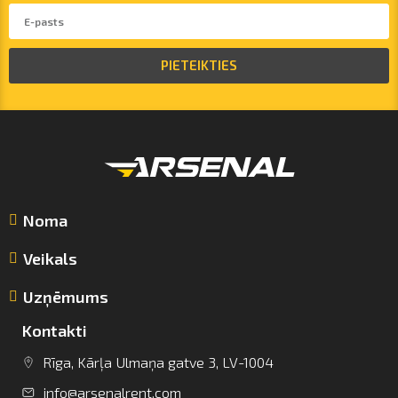
PIETEIKTIES
Noma
Veikals
Uzņēmums
Kontakti
Rīga, Kārļa Ulmaņa gatve 3, LV-1004
info@arsenalrent.com
info@arsenalrent.com