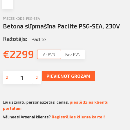
Profila informācija
Sazināties
PRECES KODS: PSG-SEA
PIETEIKTIES
Betona slīpmašīna Paclite PSG-SEA, 230V
Iziet
Ražotājs:
Paclite
€
2299
Ar PVN
Bez PVN
PIEVIENOT GROZAM
Lai uzzinātu personalizētās cenas,
pieslēdzies klientu
portālam
Vēl neesi Arsenal klients?
Reģistrējies klienta kartei!