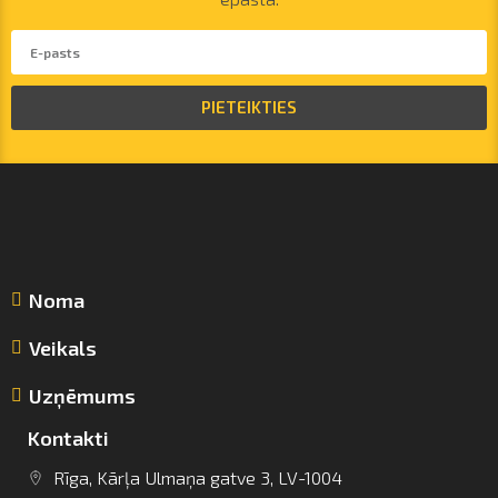
PIETEIKTIES
Noma
Veikals
Uzņēmums
Kontakti
Rīga, Kārļa Ulmaņa gatve 3, LV-1004
info@arsenalrent.com