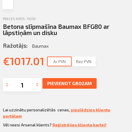
Profila informācija
Sazināties
PRECES KODS: 11010
Betona slīpmašīna Baumax BFG80 ar
PIETEIKTIES
Iziet
lāpstiņām un disku
Ražotājs:
Baumax
€
1017.01
Ar PVN
Bez PVN
PIEVIENOT GROZAM
Lai uzzinātu personalizētās cenas,
pieslēdzies klientu
portālam
Vēl neesi Arsenal klients?
Reģistrējies klienta kartei!