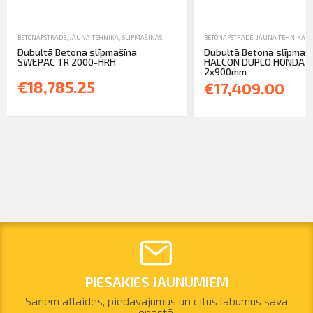
BETONAPSTRĀDE
,
JAUNA TEHNIKA
,
SLĪPMAŠĪNAS
BETONAPSTRĀDE
,
JAUNA TEHNIKA
,
S
Dubultā Betona slīpmašīna
Dubultā Betona slīpmaš
SWEPAC TR 2000-HRH
HALCON DUPLO HONDA G
2x900mm
€18,785.25
€17,409.00
PIESAKIES JAUNUMIEM
Saņem atlaides, piedāvājumus un citus labumus savā
epastā.