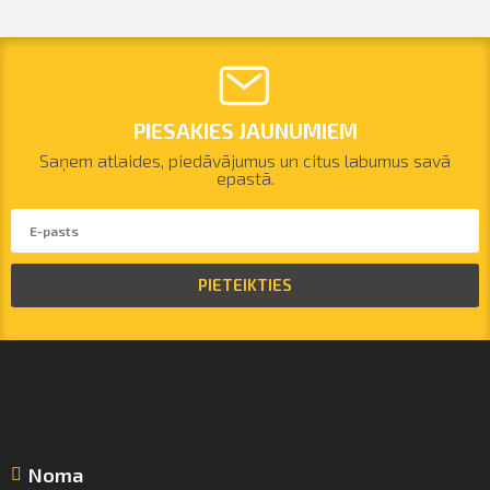
PIESAKIES JAUNUMIEM
Saņem atlaides, piedāvājumus un citus labumus savā
epastā.
PIETEIKTIES
Noma