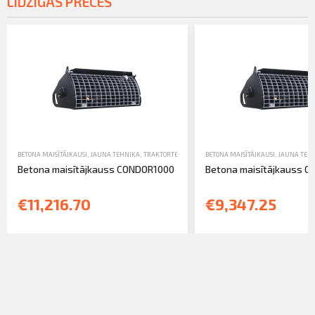
LĪDZĪGAS PRECES
BETONA MAISĪTĀJKAUSI
,
JAUNA TEHNIKA
,
TRAKTORTEHNIKAS UZKARES UN APRĪKOJUMS
BETONA MAISĪTĀJKAUSI
,
JAUNA TEH
Betona maisītājkauss CONDOR1000
Betona maisītājkauss 
€11,216.70
€9,347.25