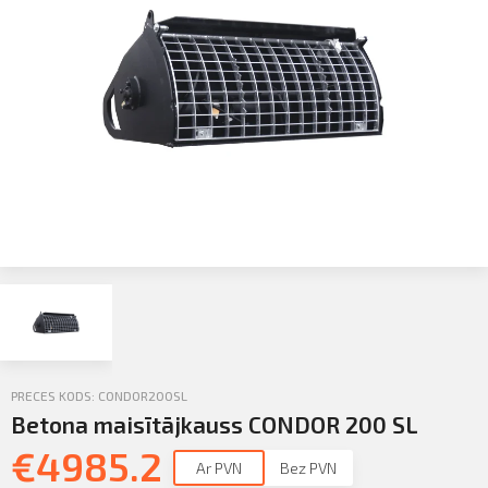
Profila informācija
Sazināties
PIETEIKTIES
Iziet
PRECES KODS: CONDOR200SL
Betona maisītājkauss CONDOR 200 SL
€
4985.2
Ar PVN
Bez PVN